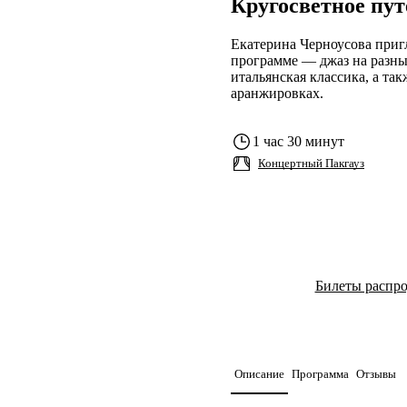
Кругосветное пут
Екатерина Черноусова приг
программе — джаз на разных
итальянская классика, а та
аранжировках.
1 час 30 минут
Концертный Пакгауз
Билеты распр
Описание
Программа
Отзывы