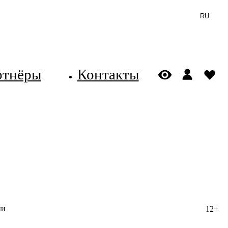
RU
ртнёры
Контакты
ии
12+