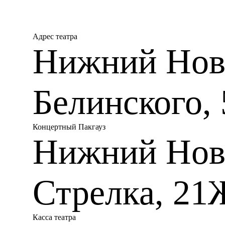
Адрес театра
Нижний Новг
Белинского, 
Концертный Пакгауз
Нижний Нов
Стрелка, 21
Касса театра