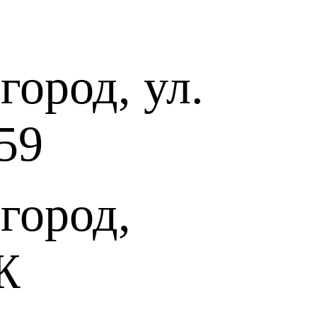
ород, ул.
59
город,
Ж