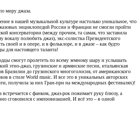
по миру джаза.
ение в нашей музыкальной культуре настолько уникальное, что
джазовых энциклопедий России и Франции не смогли пройти
ой консерватории (между прочим, та самая, что заставила
у вокалу полюбить джаз), экс-солистка Президентского
ть своей и в опере, и в фольклоре, и в джазе – как будто
ы для настоящего таланта!
одцы смогут пролететь по всему земному шару и услышать
ский этно-джаз, грузинские и армянские песни, итальянская
ов Бразилии до грузинского многоголосия, от американского
вов в стиле World music. И все это в уникальных авторских
ати, получила за них Гран-при на международных фестивалях)!
а встречается с фанком, джаз-рок пожимает руку блюзу, а
вно сговорился с импровизацией. И всё это – в одной
одном месте!
о на концерт, а на встречу с феерическим праздником джаза.
т по-настоящему грандиозно. Только один вечер.