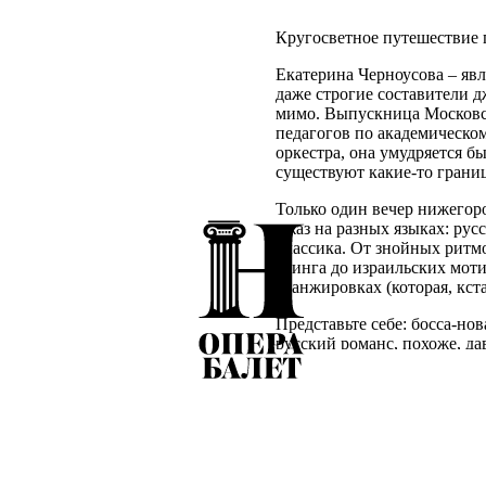
Кругосветное путешествие 
Екатерина Черноусова – явл
даже строгие составители 
мимо. Выпускница Московск
педагогов по академическом
оркестра, она умудряется бы
существуют какие-то границ
Только один вечер нижегор
джаз на разных языках: рус
классика. От знойных ритм
свинга до израильских моти
аранжировках (которая, кст
Представьте себе: босса-нов
русский романс, похоже, да
программе, в один вечер, в 
Мы приглашаем вас не прост
Навстречу музыке. Это буде