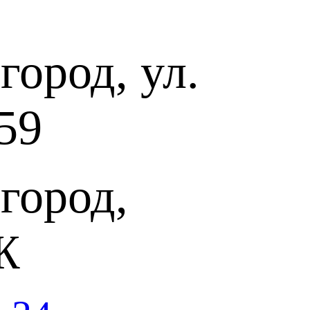
ород, ул.
59
город,
Ж