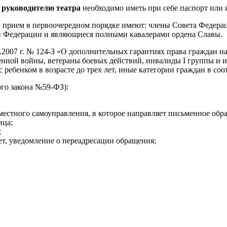
 руководителю театра
необходимо иметь при себе паспорт или 
й прием в первоочередном порядке имеют: члены Совета Федера
ой Федерации и являющиеся полными кавалерами ордена Славы.
09.2007 г. № 124-З «О дополнительных гарантиях права граждан
нной войны, ветераны боевых действий, инвалиды I группы и и
ебенком в возрасте до трех лет, иные категории граждан в соот
го закона №59-ФЗ):
местного самоуправления, в которое направляет письменное обр
ица;
;
ет, уведомление о переадресации обращения;