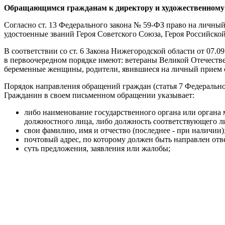
Обращающимся гражданам к директору и художественному
Согласно ст. 13 Федерального закона № 59-ФЗ право на личны
удостоенные званий Героя Советского Союза, Героя Российск
В соответствии со ст. 6 Закона Нижегородской области от 07.
в первоочередном порядке имеют: ветераны Великой Отечестве
беременные женщины, родители, явившиеся на личный прием с р
Порядок направления обращений граждан (статья 7 Федерально
Гражданин в своем письменном обращении указывает:
либо наименование государственного органа или органа 
должностного лица, либо должность соответствующего л
свои фамилию, имя и отчество (последнее - при наличии)
почтовый адрес, по которому должен быть направлен отв
суть предложения, заявления или жалобы;
свою личную подпись и дату.