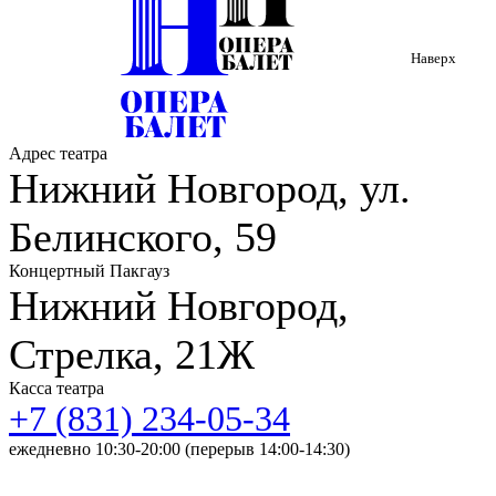
Этот вечер станет открытием серии «Навстречу музыке»,
посвященной джазу. Именно поэтому мы, закладывая
традицию, возвращаемся к наследию. Любимые песни
Наверх
прозвучат со всем уважением и чуткостью. Это не будет
переосмыслением и перепевкой, а новым дыханием. Уверяем,
что вам понравится!
Мы приглашаем вас окунуться в атмосферу летнего вечера в
Адрес театра
компании любимых песен. А также стать началом чего-то
Нижний Новгород, ул.
большего, новой традиции встречаться с музыкой в
«Пакгаузах на Стрелке».
Белинского, 59
Концертный Пакгауз
Нижний Новгород,
Стрелка, 21Ж
Касса театра
+7 (831) 234-05-34
ежедневно 10:30-20:00 (перерыв 14:00-14:30)