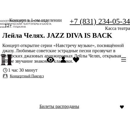
+7 (831) 234-05-34
Концерт в 1-ом отделении
12+
Касса театра
Лейла Челях. JAZZ DIVA IS BACK
Концерт-открытие серии «Навстречу музыке», посвящённой
джазу. Любимые советские эстрадные песни прозвучат в
авторских джазовых аранжировках Лейлы Челях, открывая
новое звучание знакомой классики.
1 час 30 минут
Концертный Пакгауз
Билеты распроданы