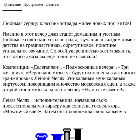
Описание
Программа
Отзывы
Любимая сердцу классика эстрады милее новых поп-хитов!
Именно в этот вечер джаз станет домашним и уютным.
Любимые советские хиты эстрады, звучащие в каждом доме с
детства на грампластинках, обретут новое, поистине
уникальное звучание. Со всей уверенностью хотим заявить,
что такого джаза вы еще точно не слышали!
Композиции «Дельтаплан», «Подмосковные вечера», «Три
желания», «Верни мне музыку» будут исполнены в авторских
аранжировках Лейлой Челях. Уникальным музыкальным
виртуозом, покорившим множество московских сцен, а также
второй сезон музыкального телешоу «Ну-ка все вместе!».
Лейла Челях – исполнительница, начавшая свою
профессиональную карьеру как солистка госпелл-хора
«Moscow Gospell». Затем она продолжила свою карьеру в
оркестре «Фонограф» Сергея Жилина, а также была
номинирована на премию Radio Jazz в категории
«Восходящая звезда». Также Лейла была участницей
международного фестиваля «Moscow Jazz Festival».