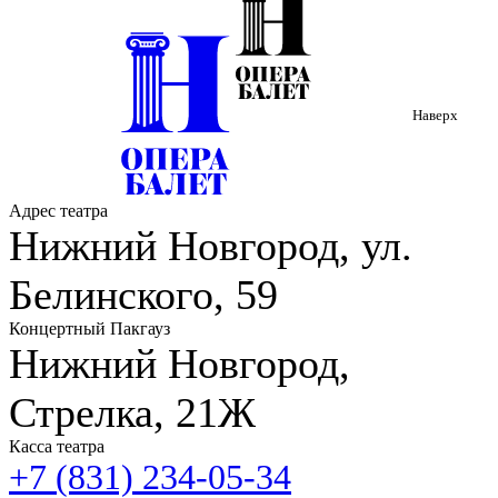
ночь»), Амур («Пиковая дама», танго («Весёлая вдова»),
Офицер («Севастопольский вальс»), Грек Зорба («Сиртаки»),
Лель («Русалка»), Клод Фроло, Друг («Эсмеральда»), Венсан
(«Одна любовь, одна жизнь»), Энрико («Истории любви»),
Удря («Безымянная звезда»), Гирей («Бахчисарайский
Наверх
фонтан»).
Адрес театра
Нижний Новгород, ул.
Белинского, 59
Концертный Пакгауз
Нижний Новгород,
Стрелка, 21Ж
Касса театра
+7 (831) 234-05-34