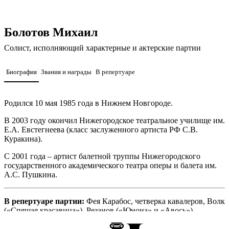
Болотов Михаил
Солист, исполняющий характерные и актерские партии
Биография
Звания и награды
В репертуаре
Родился 10 мая 1985 года в Нижнем Новгороде.
В 2003 году окончил Нижегородское театральное училище им.
Е.А. Евстегнеева (класс заслуженного артиста РФ С.В.
Куракина).
С 2001 года – артист балетной труппы Нижегородского
государственного академического театра оперы и балета им.
А.С. Пушкина.
В репертуаре партии:
Фея Карабос, четверка кавалеров, Волк
(«Спящая красавица»), Резанов («Юнона» и «Авось»),
Сапотеада, майорка, Поло танго, Завоеватель в балете
«Болеро» («Пламя страсти и любви»), Атаман («Тысяча и одна