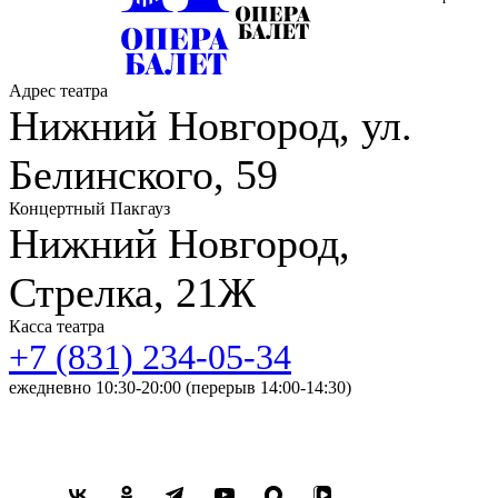
Болгарии, Молдове, Боснии и Герцеговине, Армении,
Монголии и других странах.
С 2025 года – солист Нижегородского государственного
Адрес театра
академического театра оперы и балета имени А.С. Пушкина.
Нижний Новгород, ул.
В репертуаре партии:
Гофман («Сказки Гофмана»), Гвоздев
Белинского, 59
(«Повесть о настоящем человеке»), Антонио («Обручение в
монастыре»).
Концертный Пакгауз
Нижний Новгород,
Стрелка, 21Ж
Касса театра
+7 (831) 234-05-34
ежедневно 10:30-20:00 (перерыв 14:00-14:30)