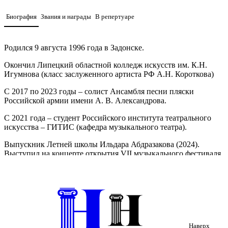
Биография
Звания и награды
В репертуаре
Родился 9 августа 1996 года в Задонске.
Окончил Липецкий областной колледж искусств им. К.Н.
Игумнова (класс заслуженного артиста РФ А.Н. Короткова)
С 2017 по 2023 годы – солист Ансамбля песни пляски
Российской армии имени А. В. Александрова.
С 2021 года – студент Российского института театрального
искусства – ГИТИС (кафедра музыкального театра).
Выпускник Летней школы Ильдара Абдразакова (2024).
Выступил на концерте открытия VII музыкального фестиваля
Ильдара Абдразакова в Концертном зале Мариинского театра.
Участвовал в мастер-классах М. Бахтуридзе, И.Ю. Соболевой,
И.М. Газиева, Ф.П. Коробова, И.А. Абдразакова.
Гастролировал в Италии, Франции, Канаде, Китае, КНДР,
Израиле, Греции, Швейцарии, Чехии, Бельгии, Польши,
Сербии, Румынии, Венгрии, Словакии, Словении, Хорватии,
Наверх