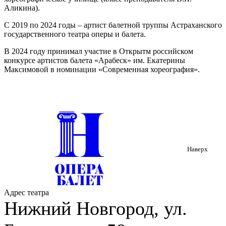
Аликина).
С 2019 по 2024 годы – артист балетной труппы Астраханского
государственного театра оперы и балета.
В 2024 году принимал участие в Открытм российском
конкурсе артистов балета «Арабеск» им. Екатерины
Максимовой в номинации «Современная хореография».
С 2024 года – артист балетной труппы Нижегородского
государственного академического театра оперы и балета
имени А.С. Пушкина.
В репертуаре партии:
поэт («Le Pari»), па-де-катр
(«Лебединое озеро»), Золотой божок («Баядерка»).
Наверх
Адрес театра
Нижний Новгород, ул.