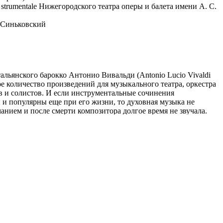
 strumentale Нижегородского театра оперы и балета имени А. С.
Синьковский
льянского барокко Антонио Вивальди (Antonio Lucio Vivaldi
е количество произведений для музыкального театра, оркестра
в и солистов. И если инструментальные сочинения
 и популярны еще при его жизни, то духовная музыка не
нием и после смерти композитора долгое время не звучала.
а, после обнаружения итальянским музыковедом Альберто
укописей Вивальди, она стала достоянием слушателей.
ене Концертного Пакгауза в исполнении Диляры Идрисовой и
тра La voce strumentale Нижегородского театра оперы и балета
правлением Дмитрия Синьковского будет звучать роскошная
 той особой, вдохновляющей интерпретации, которая в
ризнание и имя — «нижегородское барокко».
ько что рукоположенный в сан священника, стал музыкальным
 сиротского приюта «Pio Ospedale della Pietà». В его
аться с воспитанницами хоровым пением и инструментальным