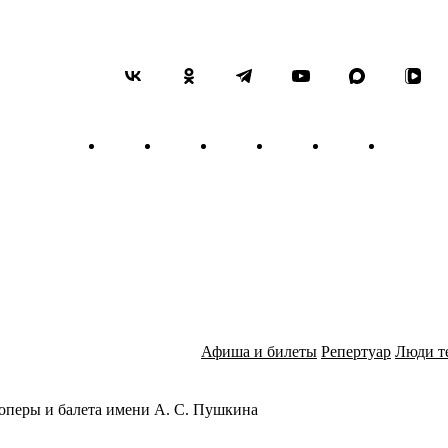
назвал «Концерты для голо
инструментальных концерт
произведениями, вошедшим
Мотет «In furore iustissimae
путешествия Вивальди по И
большое количество гостей,
музыка Вивальди. Виртуозн
привлекали внимание прих
Мотет «Longe mala, umbrae, 
вступительных эпизодов к 
и миру, стала украшением к
от них ювелирного мастерс
шедевр, — из-за большого 
редактур.
В число духовных опусов А
Блестящий скрипач-виртуоз
написав 220 концертов для с
Афиша и билеты
Репертуар
Люди т
жанра. Один из концертов им
торжество Св. Лаврентия». 
современниками «ударами м
классический концерт. Эм
оперы и балета имени А. С. Пушкина
ликование в крайних частя
во имя веры мученическую 