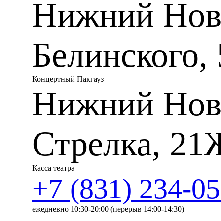
Нижний Новг
исполнительством, а еще пис
мотета и другие сочинения
приюте девушки получали п
произведения своего настав
Белинского, 
Gloria RV 589 — одно из с
создана для «Pio Ospedale d
еще две Gloria — RV 588 и 
считается утраченной. Поэт
Концертный Пакгауз
номера, присвоенного произ
Нижний Нов
Петера Рема. Цикл из 12 но
отличается от традиционн
каждой части Gloria, словн
человеческий голос.
Стрелка, 21
Мотет появился в Европе в 
композиторы которой сфор
и светский одновременно. 
сочинялись на латинские н
Касса театра
теоретик конца XIII века Йо
+7 (831) 234-05
присутствии простых людей,
удовольствия от его прослу
людей и тех, кто ищет тонк
ежедневно 10:30-20:00 (перерыв 14:00-14:30)
Антонио Вивальди написал 