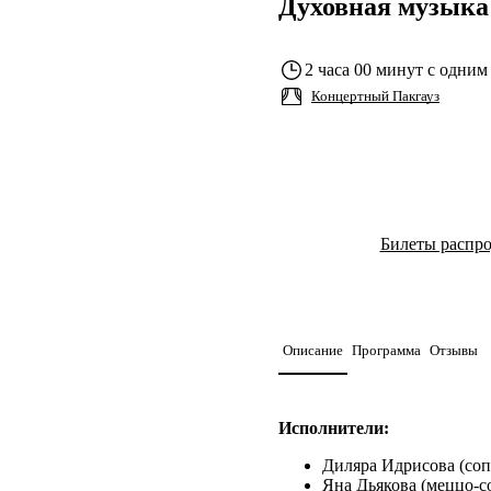
Духовная музыка
2 часа 00 минут с одним
Концертный Пакгауз
Билеты распр
Описание
Программа
Отзывы
Исполнители:
Диляра Идрисова (соп
Яна Дьякова (меццо-с