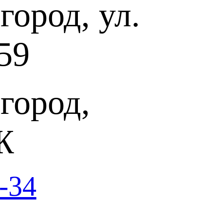
ород, ул.
ать для «Pio Ospedale» в год по две мессы, в месяц по два
 для церковной службы и иных событий. Находившиеся в
рекрасное музыкальное образование и успешно исполняли
ника.
59
амых известных и репертуарных сочинений Вивальди — была
ella Pietà». Интересно, что в это же время композитор написал
RV 590. Первая из них практически не исполняется, а вторая
ому RV 589 обычно называют просто Gloria, без уточнения
ведению в каталоге Ryom-Verzeichnis датского музыковеда
город,
меров для солистов, хора и оркестра на канонические тексты
ой храмовой музыки — сдержанной и сурово-возвышенной. В
о в оперной арии, звучит ликующий, страдающий, страстный
Ж
XIII веке. Его родиной стала средневековая Франция,
мировали уникальный жанр вокального искусства — духовный
Мотеты, как правило, исполнялись в паузы церковной службы и
елитургические тексты. Кстати, французский музыкальный
ханнес де Грочео считал, что мотет «не следует исполнять в
-34
 потому что они не замечают его тонкости и не получают
шивания. Его следует исполнять в присутствии образованных
ости в искусстве».
52 мотета, которые британский музыковед Денис Арнольд