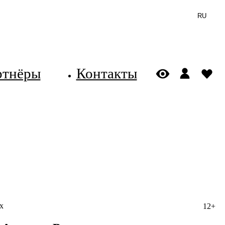
RU
ртнёры
Контакты
х
12+