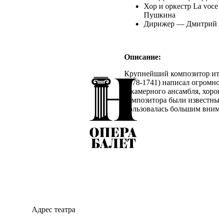
Хор и оркестр La voce
Пушкина
Дирижер — Дмитрий 
Описание:
Крупнейший композитор ита
1678-1741) написал огромно
и камерного ансамбля, хоро
композитора были известны
пользовалась большим внима
Только в 20-е годы XX век
Джентили почти 30 томов р
29 января 2026 года на сц
Яны Дьяковой, хора и оркес
имени А. С. Пушкина под у
музыка Антонио Вивальди в
музыкальном мире обрела п
В 1703 году Вивальди, тол
руководителем венецианского
Адрес театра
обязанности входило заним