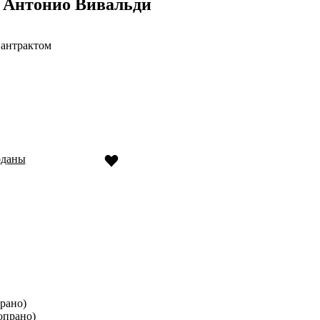
 Антонио Вивальди
 антрактом
оданы
рано)
опрано)