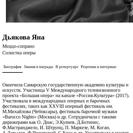
Дьякова Яна
Меццо-сопрано
Солистка оперы
Биография
Звания и награды
В репертуаре
Рецензии и интервью
Окончила Самарскую государственную академию культуры и
искусств. Участница V Международного телевизионного
проекта «Большая опера» на канале «Россия-Культура» (2017).
Участвовала в международных оперных и барочных
фестивалях, таких как XXVIII оперный фестиваль им.
М.Михайлова (Чебоксары), фестиваль барочной музыки
«Barocco Nights» (Москва) и др. Сотрудничала с такими
дирижерами как О. Диас, Э.Кулиев, Д.Ботинис,
Ф.Мастранджело, И. Штрунц, П. Маркезе, М. Коган,
А.Давыдов, Ф.Чижевский, С.Кисс и др. Участвовала в мастер-