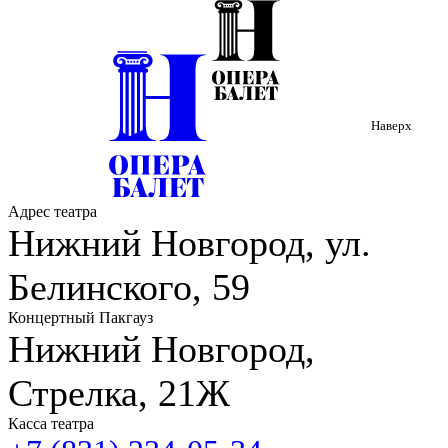
За время работы в Нижегородском театре оперы и балета
исполнила партии:
Бертрана («Иоланта»), Шарроне
(«Тоска»), Малюты («Царская невеста»), также работал в
спектаклях «Чародейка», Саша, Леша («Белая Акация» И.
Дунаевский), Ерошка, Ванюшка («Казаки» Ш. Чалаев), Царь
Египта («Аида» Дж. Верди), Левыкин («Жди меня»), Герцог
(«Коко Шанель: страницы жизни» Э. Фертельмейстер),
Наверх
Полковник Боган («Веселая вдова» Ф. Легар).
Адрес театра
Нижний Новгород, ул.
Белинского, 59
Концертный Пакгауз
Нижний Новгород,
Стрелка, 21Ж
Касса театра