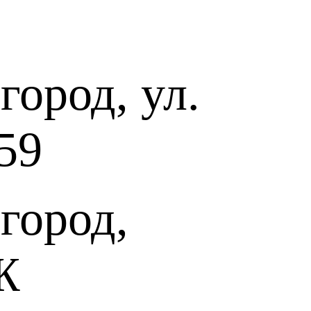
ород, ул.
59
город,
Ж