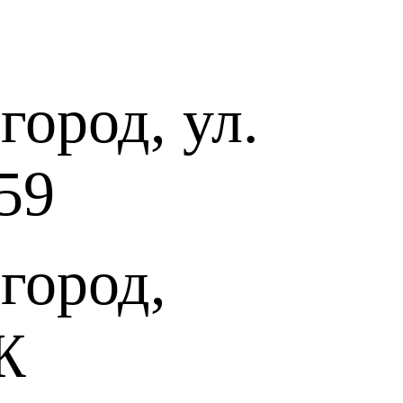
ород, ул.
59
город,
Ж