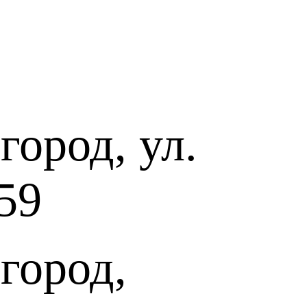
 камерного хора Марктобердорф (2008), Экс-ан-Прованском
016), Зальцбургском фестивале (2017, 2018).
атра оперы и балета имени А. С. Пушкина.
, В. Дюместр, М. Судзуки, Р. Пишон, А. Абашев, В.
ий, Т.Курентзис, с режиссерами А. Степанюком, Д.
роз, С. Новиковым.
ород, ул.
унов»), Пурга («12 месяцев»), ария Сантуцци с хором П.
 день Ивана Денисовича»).
59
город,