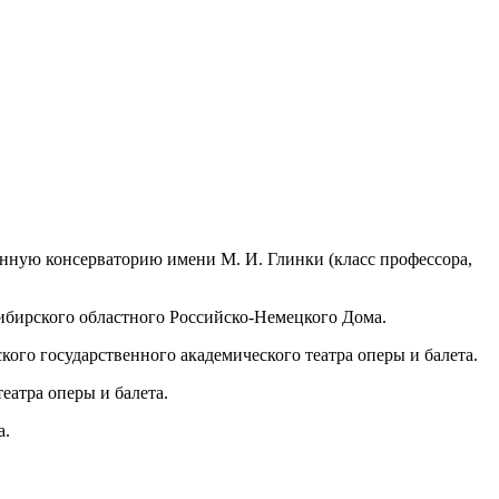
нную консерваторию имени М. И. Глинки (класс профессора,
сибирского областного Российско-Немецкого Дома.
кого государственного академического театра оперы и балета.
театра оперы и балета.
a.
еатра оперы и балета и хора Parma Voices.