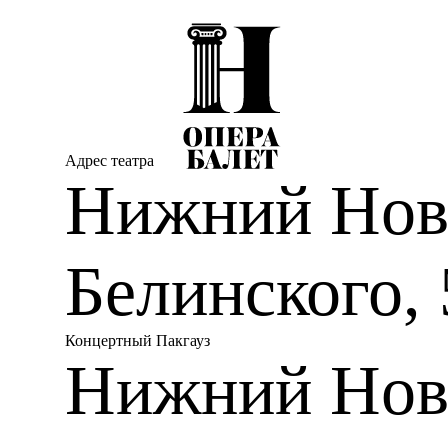
Принимала участие в Международном фестивале
оперном фестивале (2015), Рурской триеннале (2
С 2022 года – артистка хора Нижегородского те
Работала с такими дирижерами, как А. Мустонен
Полонский, Р. Якобс, Е. Воробьев, Д. Синьковск
Черняковым, Й. Симонсом, П. Селларсом, Е. Мо
Адрес театра
Нижний Новг
В репертуаре партии:
Мамка Ксении («Борис Год
Масканьи (в рамках концерта), солистка («Один
Белинского, 
Концертный Пакгауз
Нижний Нов