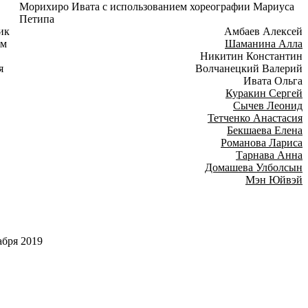
Морихиро Ивата с использованием хореографии Мариуса
Петипа
ик
Амбаев Алексей
ам
Шаманина Алла
Никитин Константин
я
Волчанецкий Валерий
Ивата Ольга
Куракин Сергей
Сычев Леонид
Тетченко Анастасия
Бекшаева Елена
Романова Лариса
Тарнава Анна
Домашева Улболсын
Мэн Юйвэй
абря 2019