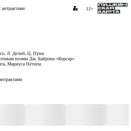
2 антрактами
12+
го, Л. Делиб, Ц. Пуни
отивам поэмы Дж. Байрона «Корсар»
та, Мариуса Петипа
 антрактами