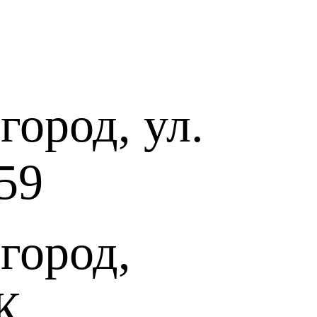
ород, ул.
59
город,
Ж