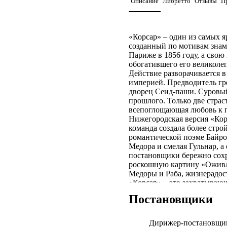
Описание
Либретто
Отзывы
П
«Корсар» – один из самых я
созданный по мотивам знам
Париже в 1856 году, а свою
обогатившего его великол
Действие разворачивается 
империей. Предводитель гр
дворец Сеид-паши. Суровый
прошлого. Только две страс
всепоглощающая любовь к 
Нижегородская версия «Кор
команда создала более стро
романтической поэме Байро
Медора и смелая Гульнар, а
постановщики бережно сох
роскошную картину «Оживлё
Медоры и Раба, жизнерадос
«Корсар» – это захватывающ
рассказанная языком велико
Постановщики
Дирижер-постановщи