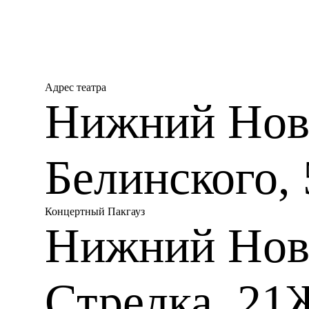
Адрес театра
Нижний Новг
Белинского, 
Концертный Пакгауз
Нижний Нов
Стрелка, 21