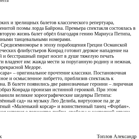
ресса
рких и зрелищных балетов классического репертуара,
енитой поэмы лорда Байрона. Премьера спектакля состоялась в
 вторую жизнь балет обрёл благодаря гению Мариуса Петипа,
епными танцевальными номерами.
в Средиземноморье в эпоху порабощения Греции Османской
еческих флибустьеров Конрад готовит дерзкое нападение на
 и бесстрашный пират носит в душе тяжелую печать
ти владеют им: жажда мести за поруганную родину и нежная,
прекрасной Медоре.
сара» – оригинальное прочтение классики. Постановочная
йное и осмысленное либретто, приблизив спектакль к
на. В балете появились две равнозначные героини – лиричная
 образ Конрада пронизан истинной героикой. При этом
ранили великие хореографические шедевры Петипа:
нный сад» на музыку Лео Делиба, виртуозное па де де
тный «Маленький корсар» и воинственный танец «Форбан».
ая история о торжестве любви, свободы и настоящей отваги,
го классического балета.
к
Топлов Александр