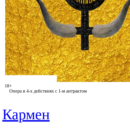
Водемон («Иоланта»), Каварадосси («Тоска»), Риккардо («Бал-
маскарад»), Андрей Морозов («Опричник»), Эдгардо («Лючия
ди Ламмермур»), Герцог («Риголетто»), Джеральд («Лакме»),
Синодал («Демон»), Поллион («Норма), Сумасшедшая («Река
Керлью»), Собинин («Жизнь за царя»), Айзенштейн («Летучая
мышь»).
Также в репертуаре:
Князь («Русалка» А.С. Даргомыжского)
Кащей («Кащей бессмертный» Н.А. Римского-
Корсакова)
18+
Опера в 4-х действиях с 1-м антрактом
Кармен