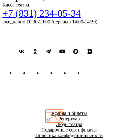
Касса театра
ночь»), подруга приятеля Грига, танцовщица («Безымянная
+7 (831) 234-05-34
звезда»).
ежедневно 10:30-20:00 (перерыв 14:00-14:30)
Афиша и билеты
Репертуар
Люди театра
Подарочные сертификаты
Политика конфиденциальности