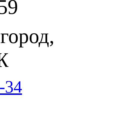
59
город,
Ж
-34