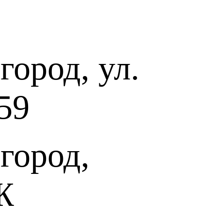
ород, ул.
59
город,
Ж