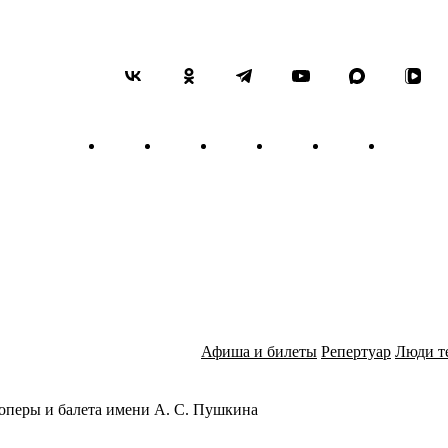
«Пятницы». Авторами Колле
Римский-Корсаков, который
песни «Надоели ночи, надо
Корсакову принадлежат Тема
году назвала эти сочинения
программе прозвучат те час
Николаю Андреевичу Римск
Афиша и билеты
Репертуар
Люди т
оперы и балета имени А. С. Пушкина