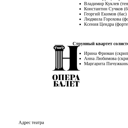
Владимир Куклев (тен
Константин Сучков (б
Георгий Екимов (бас)
Людмила Горохова (ф
Ксения Цендра (форт
Струнный квартет солисто
Ирина Фриман (скрип
Анна Любимова (скри
Маргарита Пичужкина
Сергей Пагонышев (в
Описание:
18 марта 2024 года исполня
Андреевича Римского-Корс
традицию и стать офицером 
Петербургском Морском кор
спектакли и концерты. Там 
Адрес театра
становится одним из участ