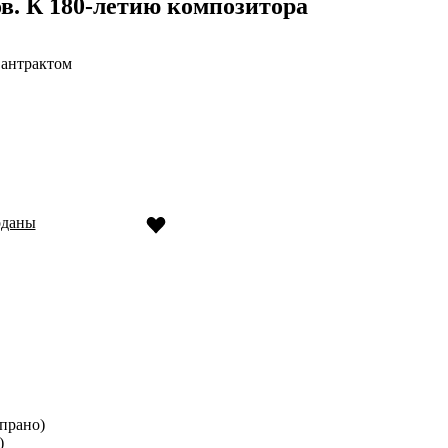
в. К 180-летию композитора
 антрактом
оданы
прано)
)