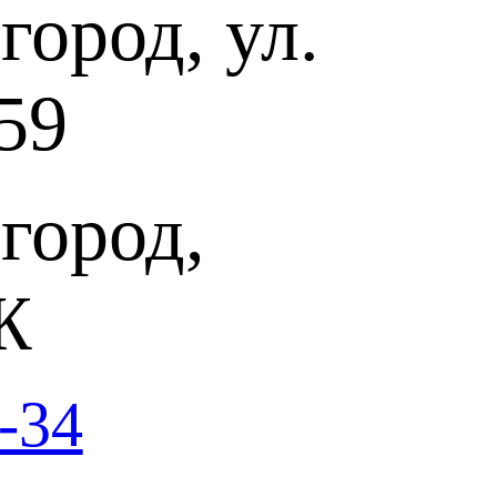
ород, ул.
его коллеги и идейного вдохновителя Балакирева, Римский-
венный стиль и музыкальный язык. Он написал 15 опер на
сюжеты, симфонические и камерные произведения, хоровые
59
й-Корсаков был не только выдающимся композитором, но и
фессором Санкт-Петербургской консерватории, у которого
Александр Глазунов. Римский-Корсаков редактировал великие
кестровые аранжировки камерных сочинений. Он — блестящий
ретик, написавший изучаемые по сей день «Основы
город,
армонии».
вучат романсы, написанные в разные периоды творчества
единяют стихи великих поэтов, которые лежат в основе
ора. Но если в ранних сочинениях музыка служит прекрасной
Ж
стве зрелого мастера — равноправный диалог чувств и мыслей
я, вошедшие в программу концерта, одни из тех, которые
 Асафьев назвал «артельным содружеством». Жанр
ился на встречах Беляевского кружка — концертных вечерах,
-34
та и музыкального издателя Митрофана Петровича Беляева. На
одили композиторы А. Бородин и Н. Римский-Корсаков, А.
дов и П. Чайковский, критик В. Стасов, художник И. Репин... К
ы сочиняли небольшие пьесы-сюрпризы для гостей,
и опубликованные в позже в сборнике «Les Vendredis» —