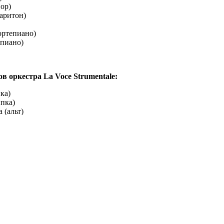
ор)
аритон)
ортепиано)
епиано)
в оркестра La Voce Strumentale:
ка)
пка)
 (альт)
иолончель)
ется 180 лет со дня рождения русского композитора Николая
акова. Ему было предназначено продолжить семейную
флота. Но увлечение музыкой изменило его судьбу. Обучаясь в
пусе, Николай с огромным интересом ходит на оперные
же, в Петербурге, он знакомится с Милием Балакиревым и
ников творческого объединения «Могучая кучка». Многому