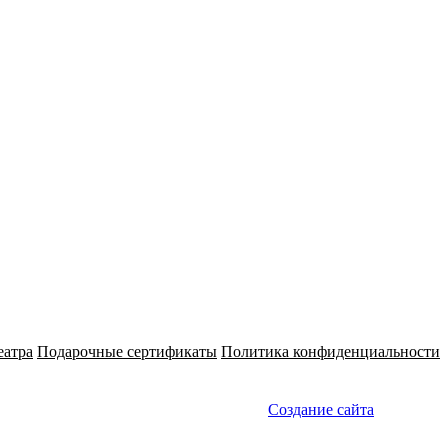
ктивного квартета «Именины» стали трое: Глазунов, Лядов и
 завершал произведение. В создании Вариаций на тему русской
скучили» участвовали уже 10 композиторов. Римскому-
 и четвертая вариация. Русская музыкальная газета в 1899
 «b-la-f’ной литературой» — по имени Митрофана Беляева. В
ти коллективных квартетов, чье авторство принадлежит
ому-Корсакову.
еатра
Подарочные сертификаты
Политика конфиденциальности
Создание сайта