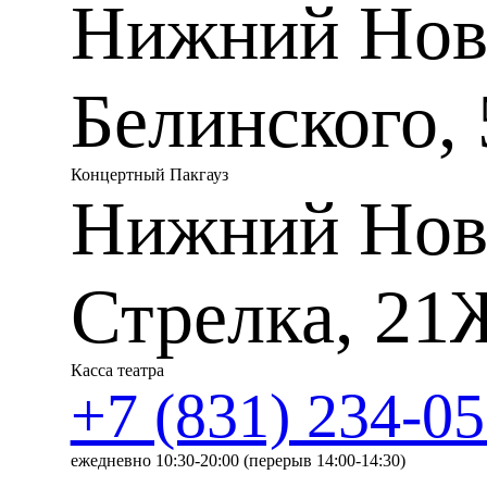
Нижний Новг
научившись у своего старш
Корсаков нашел свой собст
исторические и сказочные 
сочинения, романсы.
Белинского, 
Николай Андреевич Римски
прекрасным педагогом, про
учились Анатолий Лядов и 
русские оперы и делал ор
Концертный Пакгауз
дирижер и выдающийся тео
Нижний Нов
оркестровки» и «Учебник г
В программе концерта проз
Римского-Корсакова. Их объ
вокальной лирики композит
Стрелка, 21
оправой слова, то в творче
Композитора и Поэта.
Инструментальные сочинени
музыкальный критик Борис
Касса театра
коллективного квартета род
+7 (831) 234-05
проходивших в доме мецена
«Беляевские пятницы» прих
Глазунов и С. Танеев, А. Ля
ежедневно 10:30-20:00 (перерыв 14:00-14:30)
каждой встрече композитор
посвященные хозяину дома 