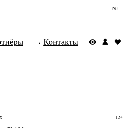
RU
ртнёры
Контакты
х
12+