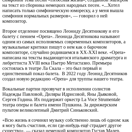
на текст из сборника немецких народных песен. «...Хотел
написать только симфоническую юмореску, а у меня вышла
симфония нормальных размеров», — говорил о ней
композитор.
Второе отделение посвящено Леониду Десятникову и его
балету с пением «Opera». Леонида Десятникова называют
одним из самых исполняемых современных композиторов, а
музыкальные критики пишут о нем как о барочном
композиторе, случайно родившемся в XX-XXI веке. «Opera»
написана на тексты выдающегося итальянского драматурга и
либреттиста XVIII века Пьетро Метастазио. Премьера
состоялась в театре Ла Скала – это был первый и
единственный показ балета. В 2022 году Леонид Десятников
создал новую редакцию «Opera» для труппы нашего театра.
Вокальные партии прозвучат в исполнении солистов
Надежды Павловой, Диляры Идрисовой, Яны Дьяковой,
Сергея Година. Их поддержит оркестр La Voce Strumentale
театра оперы и балета имени Пушкина. За дирижерским
пультом великолепный Дмитрий Синьковский.
«Всю жизнь я сочинял музыку собственно лишь об одном: как
я могу быть счастлив, если где-нибудь ещё страдает другое
существо», — сказал немецкий композитор Густав Малер.