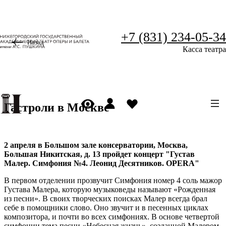
+7 (831) 234-05-34
Назад
Касса театра
Гастроли в Москве
2 апреля в Большом зале консерватории, Москва,
Большая Никитская, д. 13 пройдет концерт "Густав
Малер. Симфония №4. Леонид Десятников. OPERA"
В первом отделении прозвучит Симфония номер 4 соль мажор
Густава Малера, которую музыковеды называют «Рожденная
из песни». В своих творческих поисках Малер всегда брал
себе в помощники слово. Оно звучит и в песенных циклах
композитора, и почти во всех симфониях. В основе четвертой
симфонии тема песни «Небесная жизнь», созданной Малером