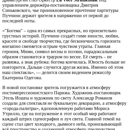
управлением дирижёра-постановщика Дмитрия
Синьковского, чье проникновенное прочтение партитуры
Пуччини держит зрителя в напряжении от первой до
последней ноты.
«"Богема" – одна из самых прекрасных, но пронзительно
грустных историй. Пуччини создаёт гимн юности, любви,
красоте и свободе творчества, где бесконечность горизонта
внезапно сменяется острым чувством утраты. Главная
героиня, Мими, символ весны и поэзии, парадоксальным
образом становится и трауром по весне. Её смерть – не
развязка, а знак рубежа: богема кончилась. Юность больше не
повторится. Дальше случится другая жизнь. Именно об этом
наш спектакль», — делится своим видением режиссёр
Екатерина Одегова.
В новой постановке зритель погружается в атмосферу
постимпрессионистского Парижа. Художник-постановщик
Этель Иошпа и художник по свету Александр Романов
создали для спектакля не буквальную декорацию, а атмосферу
«города-палитры», вдохновленную работами Мориса
Утрилло, где на погружение в этот особый мир работают
каждый штрих сценографии и луч света. Главной темой на
сцене стал цвет холодного, дымного неба, пронизывающий
всё пространство и создающий атмосферу предчувствия