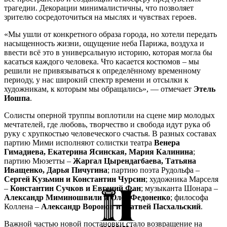
трагедии. Декорации минималистичны, что позволяет
зрителю сосредоточиться на мыслях и чувствах героев.
«Мы ушли от конкретного образа города, но хотели передать
насыщенность жизни, ощущение неба Парижа, воздуха и
ввести всё это в универсальную историю, которая могла бы
касаться каждого человека. Что касается костюмов – мы
решили не привязываться к определённому временному
периоду, у нас широкий спектр времени и отсылки к
художникам, к которым мы обращались», — отмечает
Этель
Иошпа
.
Солисты оперной труппы воплотили на сцене мир молодых
мечтателей, где любовь, творчество и свобода идут рука об
руку с хрупкостью человеческого счастья. В разных составах
партию Мими исполняют солистки театра
Венера
Гимадиева, Екатерина Ясинская, Мария Калинина
;
партию Мюзетты –
Жаргал Цырендагбаева, Татьяна
Иващенко, Дарья Пичугина
; партию поэта Рудольфа –
Сергей Кузьмин и Константин Чурсин
; художника Марселя
–
Константин Сучков и Евгений Фан
; музыканта Шонара –
Александр Миминошвили и Олег Федоненко
; философа
Коллена –
Александр Воронов и Матвей Пасхальский
.
Важной частью новой постановки стало возвращение на