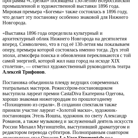
программа «Стрелки» посвящена 130-летию Всероссийской
промышленной и художественной выставки 1896 года.
Мировая премьера «Богемы» также состоялась в 1896 году,
что делает эту постановку особенно знаковой для Нижнего
Новгорода.
«Выставка 1896 года определила культурный и
архитектурный облик Нижнего Новгорода на десятилетия
вперед. Символично, что в год её 130-летия мы показываем
оперу, премьера которой состоялась именно тогда. Дух этой
эпохи, атмосфера поиска и обновления перекликаются с той
самой энергией, которой жил наш город на исходе XIX
столетия», — отметил художественный руководитель театра
Алексей Трифонов
.
Постановка объединила плеяду ведущих современных
театральных мастеров. Режиссёром-постановщиком
выступила лауреат премии CastaDiva Екатерина Одегова,
хорошо знакомая нижегородцам по прошлогоднему
«Похищению из сераля». В создании спектакля также
приняли участие лауреат «Золотой маски», художник-
постановщик Этель Иошпа, художник по свету Александр
Романов, а также музыковед и заслуженный деятель искусств
России Михаил Мугинштейн, выступивший драматургом и
редактором перевода субтитров. Полноправным соавтором
драматургии стал Оркестр
La Voce Strumentale
под