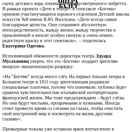
сцену детского хора, изначально предусмотренного либретто.
В рамках проекта «Дети в театре» в спектакле «Богема»
приняли участиеучащиеся хорового отделения Детской школы
искусств №8 имени В.Ю. Виллуана. «Дети всегда самые
благодарные артисты. Они сохраняют абсолютную
непосредственность, жажду жизни, жажду творчества и
приключений и вносят особую свежую и очень нежно-
радостную краску в этот спектакль», – поделилась
Екатерина Одегова
.
Исполняющий обязанности директора театра
Эдуард
Мусаханянц
уверен, что эта «Богема» подарит зрителям
мощную эмоциональную разрядку:
«На "Богеме" всегда много слёз. На первых показах оперы в
Большом театре в 1911 году зрительницам раздавали
специальные платочки, потому что понимали: публика будет
сражена чувствительностью итальянской интерпретации
французской жизни. Мы тоже предупреждаем – будут слёзы.
Но они будут чистыми, прозрачными и нужными. Иногда
стоит провести время со слезами на глазах, чтобы очистить
свой внутренний мир и посмотреть на жизнь другими
глазами».
Премьерные показы уже оставили яркое впечатление в