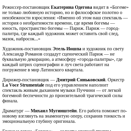
Режиссер-постановщик
Екатерина Одегова
видит в «Богеме»
не только любовную историю, но и философское полотно о
неизбежности взросления: «Именно об этом наш спектакль —
история о необратимости времени, где время богемы —
юность, пространство богемы — Париж. Париж — город-
палитра, где каждый художник может оставить свой след,
мазок, набросок...»
Художник-постановщик
Этель Иошпа
и художник по свету
Александр Романов создадут сценический Париж — не
буквальную декорацию, а атмосферу «города-палитры», где
каждый штрих сценографии и луч света работают на
погружение в мир Латинского квартала.
Дирижер-постановщик —
Дмитрий Синьковский
. Оркестр
La Voce Strumentale
под его управлением наполнит
спектакль живым дыханием музыки Пуччини — от легкой
богемной беспечности до пронзительной трагической силы
финала.
Драматург —
Михаил Мугинштейн
. Его работа поможет по-
новому взглянуть на знаменитую оперу, сохранив тонкость и
эмоциональную глубину оригинала.