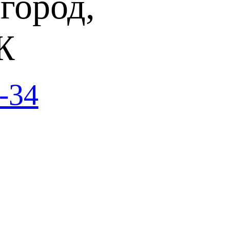
город,
Ж
-34