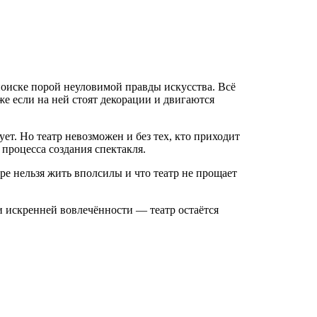
и поиске порой неуловимой правды искусства. Всё
же если на ней стоят декорации и двигаются
ет. Но театр невозможен и без тех, кто приходит
 процесса создания спектакля.
ре нельзя жить вполсилы и что театр не прощает
 и искренней вовлечённости — театр остаётся