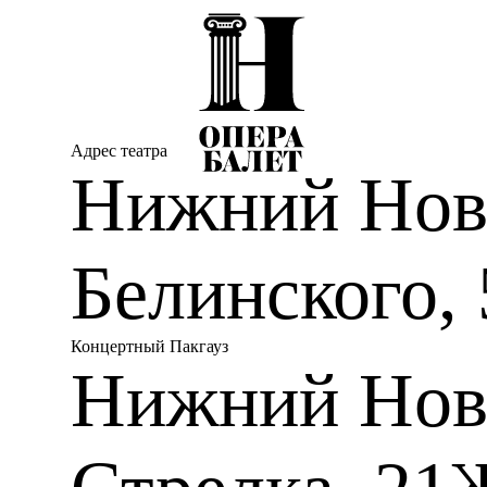
В настоящее время живёт и работает в Москве.
Адрес театра
Нижний Новг
Белинского, 
Концертный Пакгауз
Нижний Нов