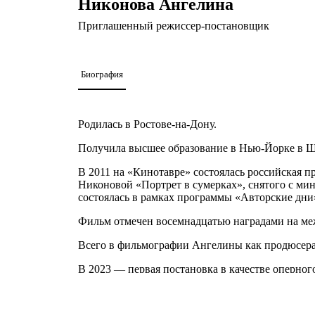
Никонова Ангелина
Приглашенный режиссер-постановщик
Биография
Родилась в Ростове-на-Дону.
Получила высшее образование в Нью-Йорке в Шк
В 2011 на «Кинотавре» состоялась российская 
Никоновой «Портрет в сумерках», снятого с м
состоялась в рамках программы «Авторские дн
Фильм отмечен восемнадцатью наградами на ме
Всего в фильмографии Ангелины как продюсера,
В 2023 — первая постановка в качестве оперно
Шостаковича в Гамбургском государственном о
театр. Опера редко бывает такой захватывающей,
российская режиссерская команда подчеркивает 