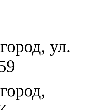
ород, ул.
59
город,