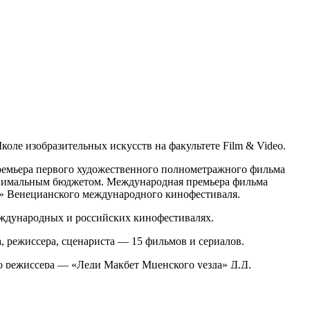
оле изобразительных искусств на факультете Film & Video.
премьера первого художественного полнометражного фильма
инимальным бюджетом. Международная премьера фильма
и» Венецианского международного кинофестиваля.
ждународных и российских кинофестивалях.
 режиссера, сценариста — 15 фильмов и сериалов.
го режиссера — «Леди Макбет Мценского уезда» Д.Д.
перном театре. По отзывам в СМИ: «Идеальный музыкальный
 как в этой постановке. Музыка играет главную роль, и
эту роль».