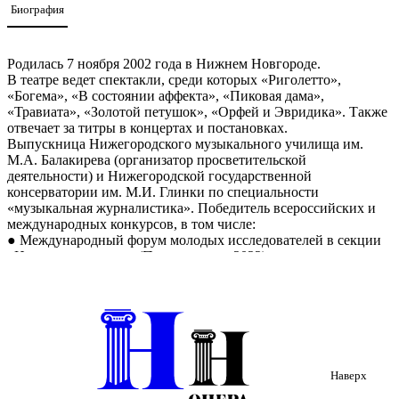
Биография
Родилась 7 ноября 2002 года в Нижнем Новгороде.
В театре ведет спектакли, среди которых «Риголетто»,
«Богема», «В состоянии аффекта», «Пиковая дама»,
«Травиата», «Золотой петушок», «Орфей и Эвридика». Также
отвечает за титры в концертах и постановках.
Выпускница Нижегородского музыкального училища им.
М.А. Балакирева (организатор просветительской
деятельности) и Нижегородской государственной
консерватории им. М.И. Глинки по специальности
«музыкальная журналистика». Победитель всероссийских и
международных конкурсов, в том числе:
● Международный форум молодых исследователей в секции
«Искусствоведение» (Петрозаводск, 2022)
● Всероссийский конкурс музыковедческих исследований
(Ростов-на-Дону, 2024)
● Всероссийский конкурс (с международным участием) работ
по музыкальной критике имени И.И. Соллертинского
(Новосибирск, 2025)
● Всероссийский конкурс «Консерваторская наука» в РАМ
им. Гнесиных (Москва, 2025)
Наверх
В семье физиков и спортсменов неожиданный путь к