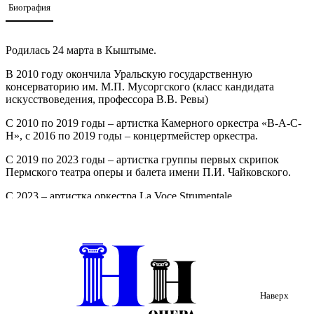
Биография
Родилась 24 марта в Кыштыме.
В 2010 году окончила Уральскую государственную
консерваторию им. М.П. Мусоргского (класс кандидата
искусствоведения, профессора В.В. Ревы)
С 2010 по 2019 годы – артистка Камерного оркестра «B-A-C-
H», с 2016 по 2019 годы – концертмейстер оркестра.
С 2019 по 2023 годы – артистка группы первых скрипок
Пермского театра оперы и балета имени П.И. Чайковского.
С 2023 – артистка оркестра La Voce Strumentale
Нижегородского государственного академического театра
оперы и балета имени А.С. Пушкина.
Наверх