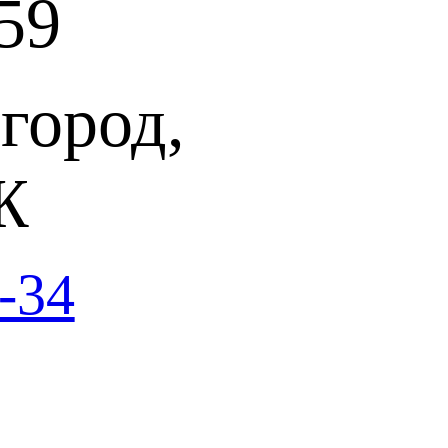
59
город,
Ж
-34