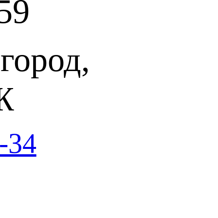
59
город,
Ж
-34