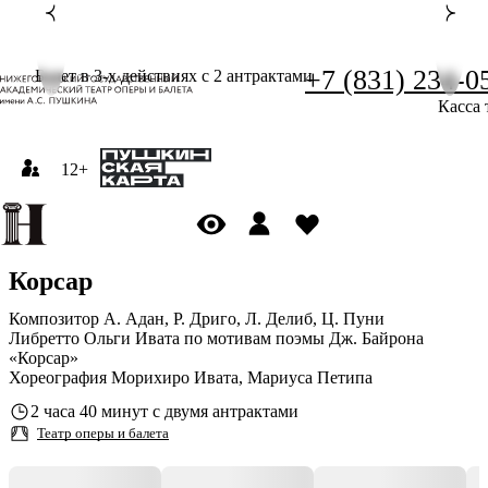
+7 (831) 234-0
Балет в 3-х действиях с 2 антрактами
Касса 
12+
Корсар
Композитор А. Адан, Р. Дриго, Л. Делиб, Ц. Пуни
Либретто Ольги Ивата по мотивам поэмы Дж. Байрона
«Корсар»
Хореография Морихиро Ивата, Мариуса Петипа
2 часа 40 минут с двумя антрактами
Театр оперы и балета