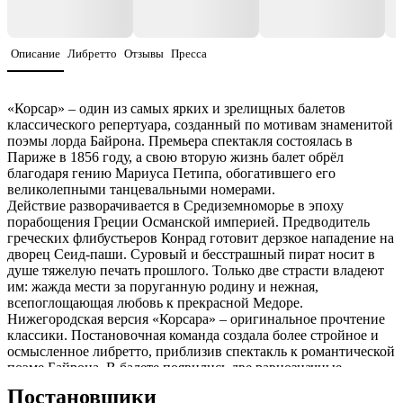
Описание
Либретто
Отзывы
Пресса
«Корсар» – один из самых ярких и зрелищных балетов
классического репертуара, созданный по мотивам знаменитой
поэмы лорда Байрона. Премьера спектакля состоялась в
Париже в 1856 году, а свою вторую жизнь балет обрёл
благодаря гению Мариуса Петипа, обогатившего его
великолепными танцевальными номерами.
Действие разворачивается в Средиземноморье в эпоху
порабощения Греции Османской империей. Предводитель
греческих флибустьеров Конрад готовит дерзкое нападение на
дворец Сеид-паши. Суровый и бесстрашный пират носит в
душе тяжелую печать прошлого. Только две страсти владеют
им: жажда мести за поруганную родину и нежная,
всепоглощающая любовь к прекрасной Медоре.
Нижегородская версия «Корсара» – оригинальное прочтение
классики. Постановочная команда создала более стройное и
осмысленное либретто, приблизив спектакль к романтической
поэме Байрона. В балете появились две равнозначные
героини – лиричная Медора и смелая Гульнар, а образ Конрада
Постановщики
пронизан истинной героикой. При этом постановщики