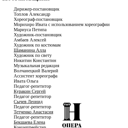
бережно сохранили великие хореографические шедевры
Дирижер-постановщик
Петипа: роскошную картину «Оживлённый сад» на музыку
Топлов Александр
Лео Делиба, виртуозное па де де Медоры и Раба,
Хореограф-постановщик
жизнерадостный «Маленький корсар» и воинственный танец
Морихиро Ивата с использованием хореографии
«Форбан».
Мариуса Петипа
«Корсар» – это захватывающая история о торжестве любви,
Художник-постановщик
свободы и настоящей отваги, рассказанная языком великого
Амбаев Алексей
классического балета.
Художник по костюмам
Шаманина Алла
Художник по свету
Никитин Константин
Музыкальная редакция
Волчанецкий Валерий
Ассистент хореографа
Ивата Ольга
Педагог-репетитор
Куракин Сергей
Педагог-репетитор
Сычев Леонид
Педагог-репетитор
Тетченко Анастасия
Педагог-репетитор
Бекшаева Елена
Концертмейстер