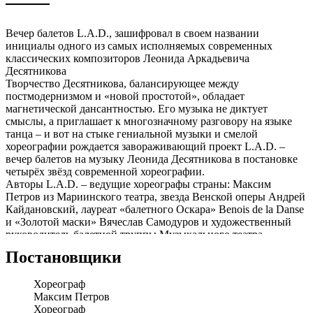
Вечер балетов L.A.D., зашифровал в своем названии
инициалы одного из самых исполняемых современных
классических композиторов Леонида Аркадьевича
Десятникова
Творчество Десятникова, балансирующее между
постмодернизмом и «новой простотой», обладает
магнетической дансантностью. Его музыка не диктует
смыслы, а приглашает к многозначному разговору на языке
танца – и вот на стыке гениальной музыки и смелой
хореографии рождается завораживающий проект L.A.D. –
вечер балетов на музыку Леонида Десятникова в постановке
четырёх звёзд современной хореографии.
Авторы L.A.D. – ведущие хореографы страны: Максим
Петров из Мариинского театра, звезда Венской оперы Андрей
Кайдановский, лауреат «балетного Оскара» Benois de la Danse
и «Золотой маски» Вячеслав Самодуров и художественный
руководитель балетной труппы Музыкального театра
Станиславского и Немировича-Данченко Максим Севагин.
Постановщики
Каждый из них сумел создать уникальную хореографическую
вселенную, где красота танца переплетается с актуальным
Хореограф
языком движения:
Максим Петров
• «Три тихие пьесы» – Максим Петров
Хореограф
• «Безупречная ошибка» – Максим Севагин