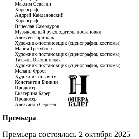
Максим Севагин
• «Праздник уходящих» – Андрей Кайдановский
Хореограф
• «Дар» – Вячеслав Самодуров
Андрей Кайдановский
Смелый эксперимент был удостоен Специального приза
Хореограф
жюри Национальной театральной Премии «Золотая Маска».
Вячеслав Самодуров
Премьера тетралогии в Нижнем Новгороде состоялась
Музыкальный руководитель постановки
прошлой осенью в честь 70-летнего юбилея маэстро Леонида
Алексей Гориболь
Десятникова и 90-летнего юбилея Нижегородского театра
Художник-постановщик (сценография, костюмы)
оперы и балета.
Мария Трегубова
Инициатором и продюсером этого яркого события выступила
Художник-постановщик (сценография, костюмы)
театральная компания JokerLab.
Татьяна Вьюшинская
Художник-постановщик (сценография, костюмы)
Мелани Фрост
Художник по свету
Константин Бинкин
Продюсер
Екатерина Барер
Продюсер
Александр Сергеев
Премьера
Премьера состоялась 2 октября 2025