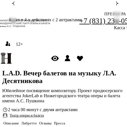
ПРЕМЬЕРА
+7 (831) 234-0
Балет в 4-х действиях с 2 антрактами
Касса 
12+
L.A.D. Вечер балетов на музыку Л.А.
Десятникова
Юбилейное посвящение композитору. Проект продюсерского
агентства JokerLab и Нижегородского театра оперы и балета
имени А.С. Пушкина
2 часа 00 минут с двумя антрактами
Театр оперы и балета
Описание
Либретто
Отзывы
Пресса