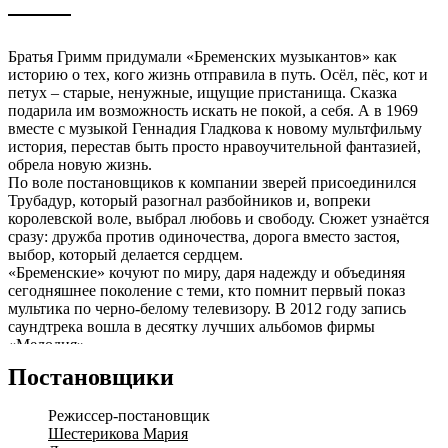
Братья Гримм придумали «Бременских музыкантов» как
историю о тех, кого жизнь отправила в путь. Осёл, пёс, кот и
петух – старые, ненужные, ищущие пристанища. Сказка
подарила им возможность искать не покой, а себя. А в 1969
вместе с музыкой Геннадия Гладкова к новому мультфильму
история, перестав быть просто нравоучительной фантазией,
обрела новую жизнь.
По воле постановщиков к компании зверей присоединился
Трубадур, который разогнал разбойников и, вопреки
королевской воле, выбрал любовь и свободу. Сюжет узнаётся
сразу: дружба против одиночества, дорога вместо застоя,
выбор, который делается сердцем.
«Бременские» кочуют по миру, даря надежду и объединяя
сегодняшнее поколение с теми, кто помнит первый показ
мультика по черно-белому телевизору. В 2012 году запись
саундтрека вошла в десятку лучших альбомов фирмы
«Мелодия».
Неунывающие и находчивые герои – Трубадур и Принцесса,
Постановщики
Осёл и Пёс, Кот и Петух, Атаманша и Король – встретятся
снова на сцене концертного Пакгауза. В исполнении солистов
Режиссер-постановщик
Нижегородского оперного театра и Нижегородского русского
Шестерикова Мария
народного оркестра имени В.А. Кузнецова «Бременские