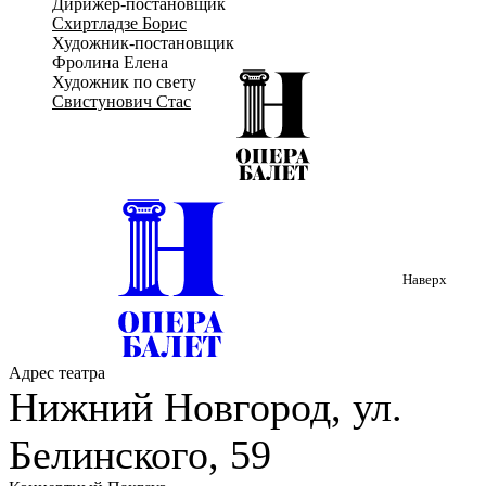
Дирижер-постановщик
музыканты», вот уже в который раз следуя за своим
Схиртладзе Борис
призванием, принесут людям смех и радость.
Художник-постановщик
Фролина Елена
Художник по свету
Свистунович Стас
Наверх
Адрес театра
Нижний Новгород, ул.
Белинского, 59