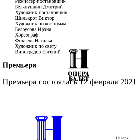
Режиссёр-постановщик
«Золотая Маска-2022» «За творческую смелость и командный
Белянушкин Дмитрий
дух».
Художник-постановщик
Шилькрот Виктор
Художник по костюмам
Белоусова Ирэна
Хореограф
Фиксель Наталья
Художник по свету
Виноградов Евгений
Премьера
Премьера состоялась 12 февраля 2021
Наверх