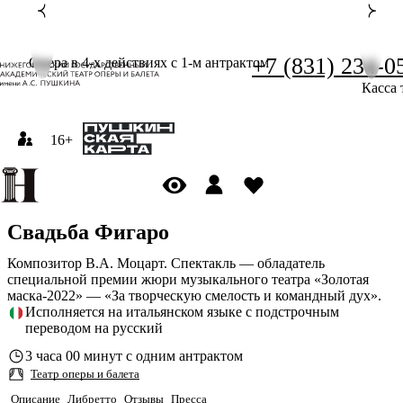
+7 (831) 234-0
Опера в 4-х действиях с 1-м антрактом
Касса 
16+
Свадьба Фигаро
Композитор В.А. Моцарт. Спектакль — обладатель
специальной премии жюри музыкального театра «Золотая
маска-2022» — «За творческую смелость и командный дух».
Исполняется на итальянском языке с подстрочным
переводом на русский
3 часа 00 минут с одним антрактом
Театр оперы и балета
Описание
Либретто
Отзывы
Пресса