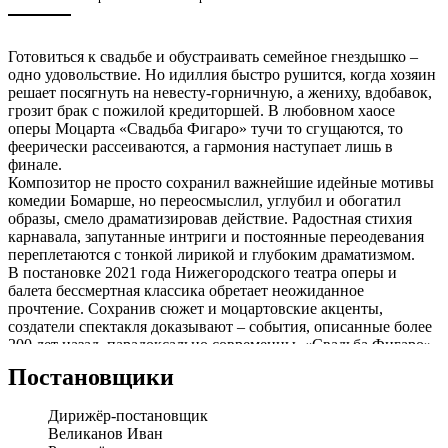
Готовиться к свадьбе и обустраивать семейное гнездышко –
одно удовольствие. Но идиллия быстро рушится, когда хозяин
решает посягнуть на невесту-горничную, а жениху, вдобавок,
грозит брак с пожилой кредиторшей. В любовном хаосе
оперы Моцарта «Свадьба Фигаро» тучи то сгущаются, то
феерически рассеиваются, а гармония наступает лишь в
финале.
Композитор не просто сохранил важнейшие идейные мотивы
комедии Бомарше, но переосмыслил, углубил и обогатил
образы, смело драматизировав действие. Радостная стихия
карнавала, запутанные интриги и постоянные переодевания
переплетаются с тонкой лирикой и глубоким драматизмом.
В постановке 2021 года Нижегородского театра оперы и
балета бессмертная классика обретает неожиданное
прочтение. Сохранив сюжет и моцартовские акценты,
создатели спектакля доказывают – события, описанные более
200 лет назад, парадоксально современны. «Свадьба Фигаро»
здесь – не просто игра и не костюмированное шоу, а мы сами,
Постановщики
каждый из нас в предлагаемых обстоятельствах. Зрителям
XXI века есть, о чем подумать.
Дирижёр-постановщик
Опера идет на итальянском языке с русскими субтитрами.
Великанов Иван
Постановка стала обладателем Специальной премии жюри