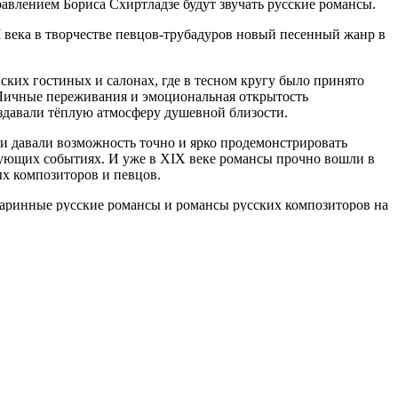
равлением Бориса Схиртладзе будут звучать русские романсы.
 века в творчестве певцов-трубадуров новый песенный жанр в
ских гостиных и салонах, где в тесном кругу было принято
Личные переживания и эмоциональная открытость
давали тёплую атмосферу душевной близости.
и давали возможность точно и ярко продемонстрировать
лнующих событиях. И уже в XIX веке романсы прочно вошли в
х композиторов и певцов.
аринные русские романсы и романсы русских композиторов на
узыку и высокую поэзию, русское камерное вокальное
амых поэтичных страниц в мировой культуре.