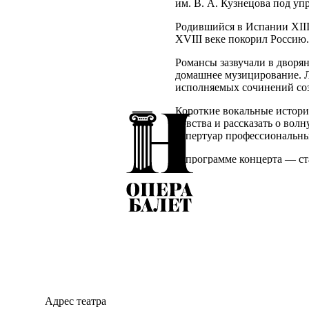
им. В. А. Кузнецова под уп
Родившийся в Испании XIII
XVIII веке покорил Россию.
Романсы зазвучали в дворян
домашнее музицирование. 
исполняемых сочинений соз
Короткие вокальные истори
чувства и рассказать о во
репертуар профессиональны
В программе концерта — ст
стихи известных поэтов.
Объединившее гениальную м
искусство стало одной из с
Адрес театра