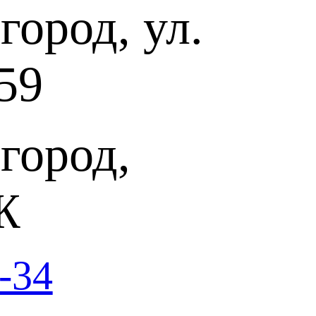
ород, ул.
59
город,
Ж
-34