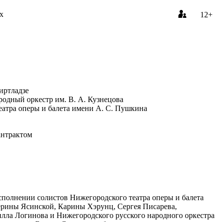
х
12+
иртладзе
одный оркестр им. В. А. Кузнецова
атра оперы и балета имени А. С. Пушкина
антрактом
сполнении солистов Нижегородского театра оперы и балета
ерины Ясинской, Карины Хэрунц, Сергея Писарева,
лла Логинова и Нижегородского русского народного оркестра