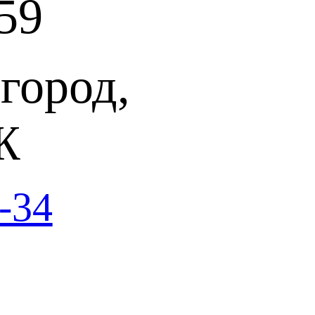
59
город,
Ж
-34