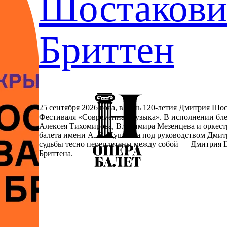
Шостакович
Бриттен
25 сентября 2026 года, в день 120-летия Дмитрия Шос
Фестиваля «Современная музыка». В исполнении бле
Алексея Тихомирова, Владимира Мезенцева и оркестр
балета имени А. С. Пушкина под руководством Дмит
судьбы тесно переплетены между собой — Дмитрия 
Бриттена.