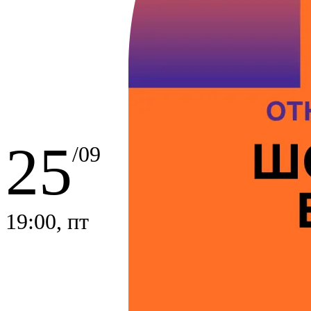
25
/09
19:00, пт