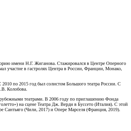
орию имени Н.Г. Жиганова. Стажировался в Центре Оперного
л участие в гастролях Центра в России, Франции, Монако,
С 2010 по 2015 год был солистом Большого театра России. С
.В. Колобова.
арубежными театрами. В 2006 году по приглашению Фонда
етто») на сцене Театра Дж. Верди в Буссето (Италия). С этой
 Сантьяго (Чили, 2017) и Опере Марселя (Франция, 2019).