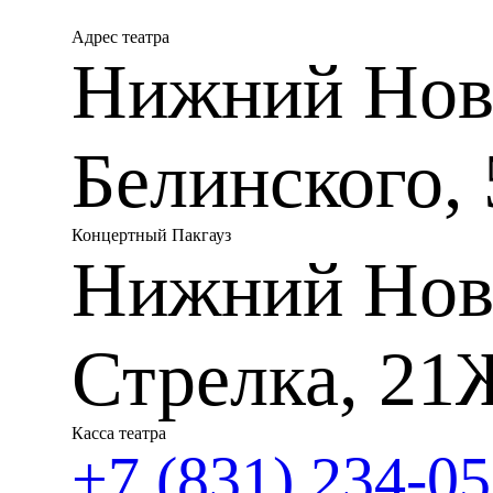
Адрес театра
Нижний Новг
Белинского, 
Концертный Пакгауз
Нижний Нов
Стрелка, 21
Касса театра
+7 (831) 234-05