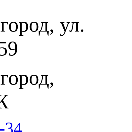
ород, ул.
59
город,
Ж
-34