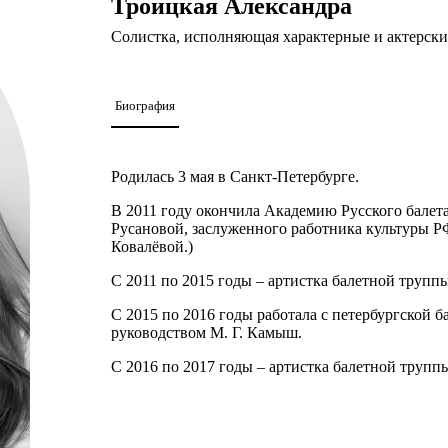
Троицкая Александра
Солистка, исполняющая характерные и актерски
Биография
Родилась 3 мая в Санкт-Петербурге.
В 2011 году окончила Академию Русского балета
Русановой, заслуженного работника культуры Р
Ковалёвой.)
С 2011 по 2015 годы – артистка балетной труппы
С 2015 по 2016 годы работала с петербургской бал
руководством М. Г. Камыш.
С 2016 по 2017 годы – артистка балетной трупп
С 2018 года работала в труппах ведущих солис
И. Перрена, М. Венщикова, Д. Рудаченко.