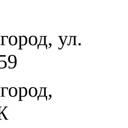
ород, ул.
59
город,
Ж