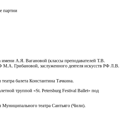
е партии
 имени А.Я. Вагановой (классы преподавателей Т.В.
Ф М.А. Грибановой, заслуженного деятеля искусств РФ Л.В.
 театра балета Константина Тачкина.
етной труппой «St. Petersburg Festival Ballet» под
ы Муниципального театра Сантьяго (Чили).
тов Петербурга А. Ломаченковой и А. Плоом, М. Шемиунова и