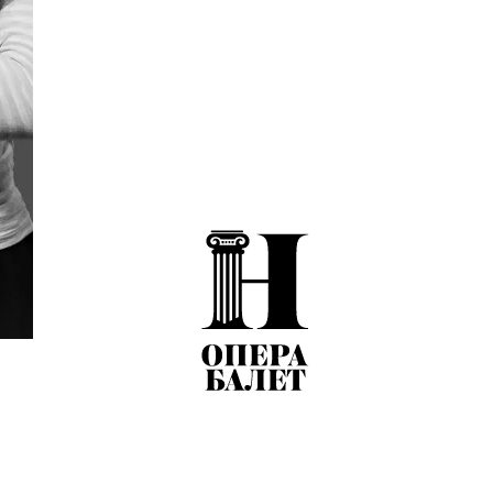
С 2020 по 2022 сотрудничала и гастролировала с
«Classical Ballet Theatre», «Классический нацио
С 2022 года – артистка балетной труппы Нижего
балета им. А.С. Пушкина.
Сотрудничала и готовила партии с Н. Соковиков
Dance Council» UNESCO, академиком ПАНИ, по
Гастролировала в таких странах, как Австралия,
Испания, Италия, Китай, Латвия, Литва, Лихте
Тайпей, Тунис, Финляндия, Франция, Чехия, Ш
В репертуаре партии:
па-де-труа, па-де-де Оди
маленькие лебеди, испанский танец, соло венгерс
невеста, неаполитанская невеста, польская неве
четвертой картины («Лебединое озеро», вариаци
Мирта, Монна, Зюльма («Жизель»), Машенька, ку
(«Щелкунчик»), Аврора, Фея Сирени, Фея Резво
маленькие фрейлины, па-де-де голубой птицы и
танец жриц, джампе, танец с попугаями, танец с
(«Раймонда»).