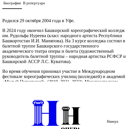
Биография
В репертуаре
Родился 29 октября 2004 года в Уфе.
В 2024 году окончил Башкирский хореографический колледж
им. Рудольфа Нуреева (класс народного артиста Республики
Башкортостан И.И. Маняпова). На 3 курсе колледжа состоял в
балетной труппе Башкирского государственного
академического театра оперы и балета (художественный
руководитель балетной труппы – народная артистка РСФСР и
Башкирской АССР Л.С. Куватова).
Во время обучения принимал участие в Международном
фестивале хореографических училищ (колледжей) и академий
«Малый Нуреевский» (2019, 2021, 2023), Международном
фестивале классического балета «Нуреевские дни» (2019-
2023).
Принимал участие в постановках Заслуженного деятеля
искусств России А.М. Полубенцева, народного артиста
Республики Башкортостан Р.А. Абушахманова, заслуженной
артистки России и Республики Саха (Якутия) Е.Л. Тайшиной.
Наверх
С 2024 года – артист балетной труппы Нижегородского