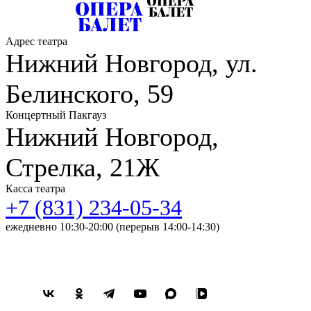
государственного академического театра оперы и балета им.
А. С. Пушкина.
Адрес театра
Нижний Новгород, ул.
В репертуаре партии:
мазурка («Пахита»), па-де-труа
(«Щелкунчик»), вариация Арлекина («Арлекинада»),
вариация из крестьянского па-де-де («Жизель»), трио океана и
Белинского, 59
жемчужин («Конёк-Горбунок»), братья («Анюта»), рабы
(«Спартак»), четверка друзей Колена («Тщетная
Концертный Пакгауз
предосторожность»), сцена «Дама в зелёном» («Голубой
Нижний Новгород,
Дунай»), сапатеадо («Испанские миниатюры»).
Стрелка, 21Ж
Касса театра
+7 (831) 234-05-34
ежедневно 10:30-20:00 (перерыв 14:00-14:30)