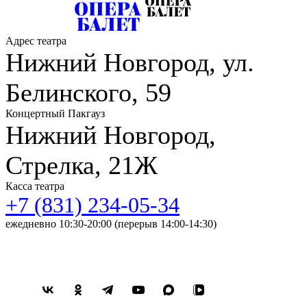
Александр Рудин и др.
С 2022 года – солистка оркестра La Voce Strumentale
Адрес театра
Нижегородского государственного академического театра
Нижний Новгород, ул.
оперы и балета имени А С. Пушкина.
Белинского, 59
Концертный Пакгауз
Нижний Новгород,
Стрелка, 21Ж
Касса театра
+7 (831) 234-05-34
ежедневно 10:30-20:00 (перерыв 14:00-14:30)