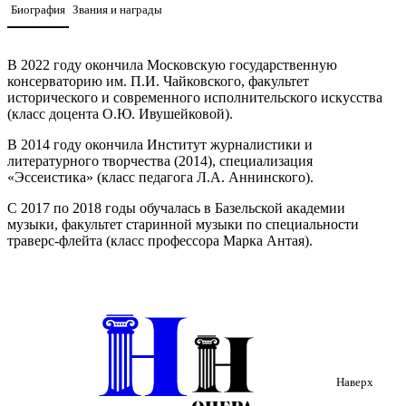
Биография
Звания и награды
В 2022 году окончила Московскую государственную
консерваторию им. П.И. Чайковского, факультет
исторического и современного исполнительского искусства
(класс доцента О.Ю. Ивушейковой).
В 2014 году окончила Институт журналистики и
литературного творчества (2014), специализация
«Эссеистика» (класс педагога Л.А. Аннинского).
С 2017 по 2018 годы обучалась в Базельской академии
музыки, факультет старинной музыки по специальности
траверс-флейта (класс профессора Марка Антая).
Принимала участие в мастер-классах и летних академиях по
старинной музыке в Австрии и Венгрии у профессоров
Мартена Рута, Анни Лафламме, Бенедека Чалога, в фестивале
«Барочный оркестр» в Инсбруке (2008), мастер-классах Пьера
Арто, Януша Бали, Андреаша Адориана в Бухаресте.
С 2006 по 2018 годы сотрудничала с оркестром Pratum
Наверх
Integrum под управлением П. Сербина, а также с такими
дирижерами, как Йорн Бойзен, Филипп Чижевский,