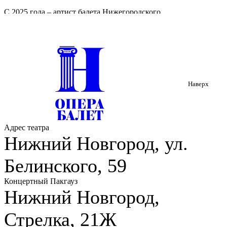
С 2025 года – артист балета Нижегородского
государственного академического театра оперы и балета
имени А. С. Пушкина.
В репертуаре партии:
Шут («Лебединое озеро»), Друзья,
Скоморох («Снегурочка»), Принц, Щелкунчик , Китайская
кукла, Французская кукла («Щелкунчик»), Золотой Божок,
Индусский танец (барабанщик) («Баядерка»), Жильбер
Наверх
(«Пламя Парижа»), Беранже, 4-ка кавалеров («Раймонда»),
Джеймс ( «Сильфида»), Принц Дезире («Спящая красавица»),
Хулиган («Барышня и хулиган»).
Адрес театра
Нижний Новгород, ул.
Белинского, 59
Концертный Пакгауз
Нижний Новгород,
Стрелка, 21Ж