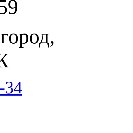
59
город,
Ж
-34