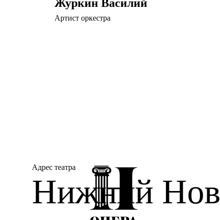
Журкин Василий
Артист оркестра
Адрес театра
Нижний Новг