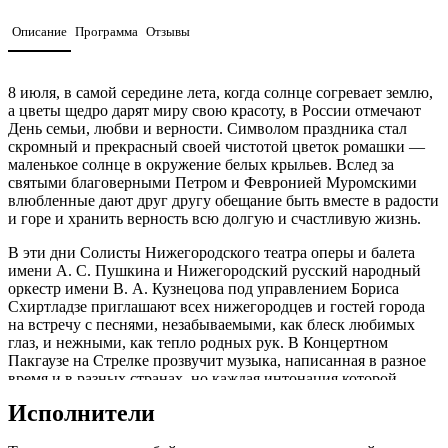
Описание
Программа
Отзывы
8 июля, в самой середине лета, когда солнце согревает землю,
а цветы щедро дарят миру свою красоту, в России отмечают
День семьи, любви и верности. Символом праздника стал
скромный и прекрасный своей чистотой цветок ромашки —
маленькое солнце в окружение белых крыльев. Вслед за
святыми благоверными Петром и Февронией Муромскими
влюбленные дают друг другу обещание быть вместе в радости
и горе и хранить верность всю долгую и счастливую жизнь.
В эти дни Солисты Нижегородского театра оперы и балета
имени А. С. Пушкина и Нижегородский русский народный
оркестр имени В. А. Кузнецова под управлением Бориса
Схиртладзе приглашают всех нижегородцев и гостей города
на встречу с песнями, незабываемыми, как блеск любимых
глаз, и нежными, как тепло родных рук. В Концертном
Пакгаузе на Стрелке прозвучит музыка, написанная в разное
время и в разных странах, но каждая интонация которой
наполнена светом и любовью.
Исполнители