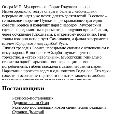
Опера М.П. Мусоргского «Борис Годунов» на сцене
Нижегородского театра оперы и балета с небольшими
перерывами идет уже почти девять десятилетий. В основе –
гениальное творение Пушкина, раскрывающее трагедию
совести Бориса и конфликт царя с народом. Мусоргский
сделал народ главным героем: от равнодушия при избрании,
через осуждение Юродивым, к открытому восстанию. Гнев
толпы коварно использует Самозванец, а финал завершается
плачем Юродивого над судьбой Руси.
Личная трагедия Бориса неразрывно связана с отношением к
нему народа. В монологе «Скорбит душа» звучит не
торжество, а «страх невольный». Мусоргский гениально
строит на одной гармонии звон коронации и звон
погребальный: гибель заложена в самом избрании царем.
Нарастание протеста ведет к одиночеству Годунова. Его муки
совести и осознание тщетности попыток завоевать любовь
подданных определяют драму героя. Кульминация –
галлюцинации во II действии, а высшая точка трагедии царя,
Постановщики
отвергнутого народом, – сцена с Юродивым.
По глубине психологического анализа и раскрытия
Режиссёр-постановщик
тончайших движений души Мусоргский в «Борисе Годунове»
Дадишкилиани Отар
не уступает Толстому и Достоевскому, а по умению воссоздать
Режиссёр-постановщик новой сценической редакции
монументальные образы истории он равен Сурикову.
Суханов Дмитрий
Произведения, с такой сокрушительной силой раскрывающие