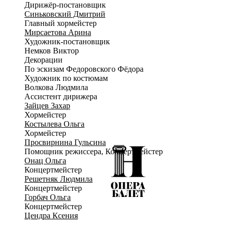
Дирижёр-постановщик
трагедию личности и народа, крайне редко встречаются в
Синьковский Дмитрий
мировом оперном искусстве.
Главный хормейстер
Мирсаетова Арина
Художник-постановщик
Немков Виктор
Декорации
По эскизам Федоровского Фёдора
Художник по костюмам
Волкова Людмила
Ассистент дирижера
Зайцев Захар
Хормейстер
Костылева Ольга
Хормейстер
Просвирнина Гульсина
Помощник режиссера, Концертмейстер
Онац Ольга
Концертмейстер
Решетняк Людмила
Концертмейстер
Горбач Ольга
Концертмейстер
Цендра Ксения