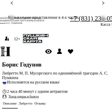
+7 (831) 234-0
Музыкальное представление в 4-х частях
Касса 
12+
Борис Годунов
Либретто М. П. Мусоргского по одноимённой трагедии А. С.
Пушкина
Исполняется на русском языке
2 часа 40 минут с одним антрактом
Театр оперы и балета
Описание
Либретто
Отзывы