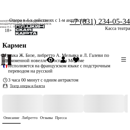
+7 (831) 234-05-34
Опера в 4-х действиях с 1-м антрактом
Касса театра
18+
Кармен
Музыка Ж. Бизе, либретто А. Мельяка и Л. Галеви по
одноименной новелле Проспера Мериме
Исполняется на французском языке с подстрочным
переводом на русский
3 часа 00 минут с одним антрактом
Театр оперы и балета
Описание
Либретто
Отзывы
Пресса