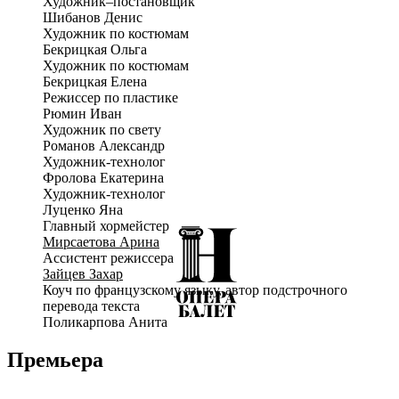
Художник–постановщик
артисты складывают из табличек слово «Liberté», которое
Шибанов Денис
легким движением руки превращается в «Théâtre» – вот девиз
Художник по костюмам
этого режиссерского решения «Кармен». Сохраняя страсть
Бекрицкая Ольга
оригинала, Мороз создала свежий, легкий спектакль о магии
Художник по костюмам
сцены, где свобода остается высшей ценностью, а вымысел
Бекрицкая Елена
становится реальнее жизни.
Режиссер по пластике
Рюмин Иван
Художник по свету
Романов Александр
Художник-технолог
Фролова Екатерина
Художник-технолог
Луценко Яна
Главный хормейстер
Мирсаетова Арина
Ассистент режиссера
Зайцев Захар
Коуч по французскому языку, автор подстрочного
перевода текста
Поликарпова Анита
Премьера