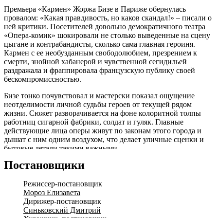
Премьера «Кармен» Жоржа Бизе в Париже обернулась
провалом: «Какая правдивость, но каков скандал!» – писали о
ней критики. Посетителей довольно демократичного театра
«Опера-комик» шокировали не столько выведенные на сцену
цыгане и контрабандисты, сколько сама главная героиня.
Кармен с ее необузданным свободолюбием, презрением к
смерти, знойной хабанерой и чувственной сегидильей
раздражала и фраппировала французскую публику своей
бескомпромиссностью.
Бизе тонко почувствовал и мастерски показал ощущение
неотделимости личной судьбы героев от текущей рядом
жизни. Сюжет разворачивается на фоне колоритной толпы
работниц сигарной фабрики, солдат и гуляк. Главные
действующие лица оперы живут по законам этого города и
дышат с ним одним воздухом, что делает уличные сценки и
бытовые детали такими важными.
Постановщики
В Нижегородском театре оперы и балета «Кармен» предстает
в неожиданном ракурсе. Режиссер Елизавета Мороз
использует прием «театр в театре». По ее замыслу, Кармен –
Режиссер-постановщик
заводила любительской труппы, которая своими силами
Мороз Елизавета
ставит оперу Бизе. Она будит сонную массовку и так заводит
Дирижер-постановщик
неопытного «артиста», что к финалу тот из неуверенного
Синьковский Дмитрий
мямли превращается в безбашенного мачо. В первом акте