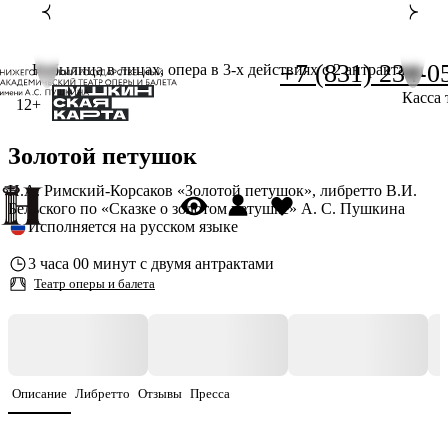
+7 (831) 234-0
Небылица в лицах, опера в 3-х действиях с 2 антрактами
Касса 
12+
Золотой петушок
Н.А. Римский-Корсаков «Золотой петушок», либретто В.И.
Бельского по «Сказке о золотом петушке» А. С. Пушкина
Исполняется на русском языке
3 часа 00 минут с двумя антрактами
Театр оперы и балета
Описание
Либретто
Отзывы
Пресса