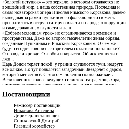
«Золотой петушок» – это зеркало, в котором отражается не
волшебный мир, а наша собственная природа. Последняя и
самая новаторская опера Николая Римского-Корсакова, далеко
вышедшая за рамки пушкинского фольклорного сюжета,
превратилась в острую сатиру о власти и народе, о коррупции
и самодержавии, о глупости и лени.
«Добрым молодцам урок» не ограничивается временем и
пространством. Даже во втором тысячелетии живы образы,
созданные Пушкиным и Римским-Корсаковым. О чем же
будут сегодня говорить со зрителем создатели постановки?
О правде и кривде. О любви и корысти. Об искренности и
лжи...
Царь Додон теряет покой: у границ сгущаются тучи, недруги
всё ближе. Но тут появляется загадочный Звездочёт с даром,
который меняет всё. С этого мгновения сказка оживает.
Великолепные голоса ведущих солистов театра, мощь хора,
виртуозное звучание оркестра дополняются роскошными
костюмами, неожиданными сценическими решениями,
Постановщики
яркими спецэффектами и световыми партитурами. Всё вместе
создаёт универсальный художественный язык, способный
Режиссер-постановщик
объединить разные эпохи и поколения.
Никонова Ангелина
Здесь классика оживает, а старая сказка звучит по-новому, и
Дирижер-постановщик
каждый зритель становится соучастником выбора между
Синьковский Дмитрий
верностью данному слову и фатальной иллюзией, что власть
Главный хормейстер
позволяет не отвечать за свои обещания.