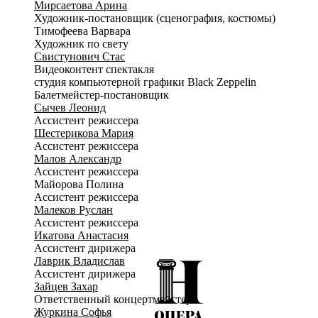
Мирсаетова Арина
Художник-постановщик (сценография, костюмы)
Тимофеева Варвара
Художник по свету
Свистунович Стас
Видеоконтент спектакля
студия компьютерной графики Black Zeppelin
Балетмейстер-постановщик
Сычев Леонид
Ассистент режиссера
Шестерикова Мария
Ассистент режиссера
Малов Александр
Ассистент режиссера
Майорова Полина
Ассистент режиссера
Малеков Руслан
Ассистент режиссера
Икатова Анастасия
Ассистент дирижера
Лаврик Владислав
Ассистент дирижера
Зайцев Захар
Ответственный концертмейстер
Журкина Софья