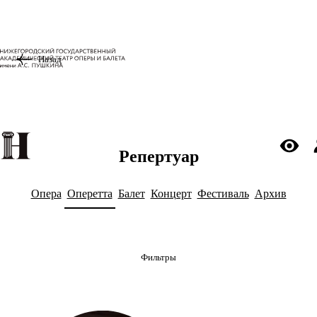
Назад
Репертуар
Опера
Оперетта
Балет
Концерт
Фестиваль
Архив
Фильтры
Фильтры