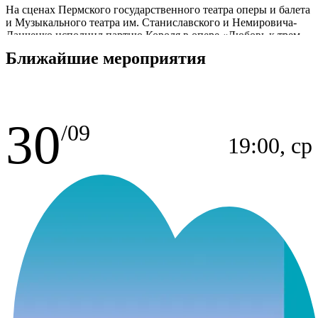
На сценах Пермского государственного театра оперы и балета
и Музыкального театра им. Станиславского и Немировича-
Данченко исполнил партию Короля в опере «Любовь к трем
апельсинам» (режиссёр Ф. Григорян, дирижёр А. Абашев).
Ближайшие мероприятия
В 2022 году на открытии Зальцбургского Фестиваля исполнил
заглавную роль в опере «Франциск и Султан» Ф. Тускано.
С 2024 года – солист Нижегородского государственного
30
академического театра оперы и балета имени А.С. Пушкина.
/09
19:00, ср