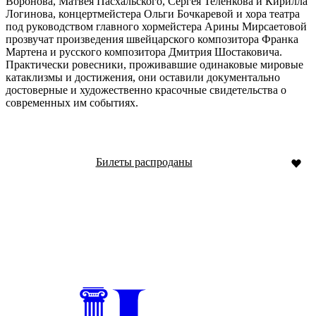
Воронова, Матвея Пасхальского, Сергея Теленкова и Кирилла
Логинова, концертмейстера Ольги Бочкаревой и хора театра
под руководством главного хормейстера Арины Мирсаетовой
прозвучат произведения швейцарского композитора Франка
Мартена и русского композитора Дмитрия Шостаковича.
Практически ровесники, проживавшие одинаковые мировые
катаклизмы и достижения, они оставили документально
достоверные и художественно красочные свидетельства о
современных им событиях.
Билеты распроданы