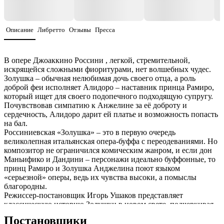
Описание
Либретто
Отзывы
Пресса
В опере Джоаккино Россини , легкой, стремительной,
искрящейся сложными фиоритурами, нет волшебных чудес.
Золушка – обычная нелюбимая дочь своего отца, а роль
доброй феи исполняет Алидоро – наставник принца Рамиро,
который ищет для своего подопечного подходящую супругу.
Почувствовав симпатию к Анжелине за её доброту и
сердечность, Алидоро дарит ей платье и возможность попасть
на бал.
Россиниевская «Золушка» – это в первую очередь
великолепная итальянская опера-буффа с переодеваниями. Но
композитор не ограничился комическим жанром, и если дон
Маньифико и Дандини – персонажи идеально буффонные, то
принц Рамиро и Золушка Анджелина поют языком
«серьезной» оперы, ведь их чувства высоки, а помыслы
благородны.
Режиссер-постановщик Игорь Ушаков представляет
классическую историю Золушки в новом свете, подчеркивая
её актуальность и универсальность. Это история о бедной
Постановщики
девушке, которая находит свое счастье, доказывает: чудеса