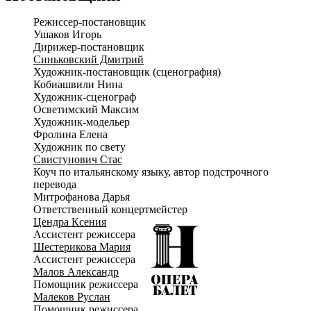
возможны в любое время и в любом месте.
Режиссер-постановщик
Вдохновленные атмосферой «ревущих двадцатых», создатели
Ушаков Игорь
спектакля предлагают зрителям окунуться в мир роскошных
Дирижер-постановщик
костюмов и изысканных декораций. Каждый элемент
Синьковский Дмитрий
постановки – от сверкающих платьев до стильных
Художник-постановщик (сценография)
аксессуаров – передает дух времени, когда вечеринки были
Кобиашвили Нина
грандиозными, а жизнь казалась бесконечным праздником.
Художник-сценограф
Осветимский Максим
Художник-модельер
Фролина Елена
Художник по свету
Свистунович Стас
Коуч по итальянскому языку, автор подстрочного
перевода
Митрофанова Дарья
Ответственный концертмейстер
Цендра Ксения
Ассистент режиссера
Шестерикова Мария
Ассистент режиссера
Малов Александр
Помощник режиссера
Малеков Руслан
Помощник режиссера