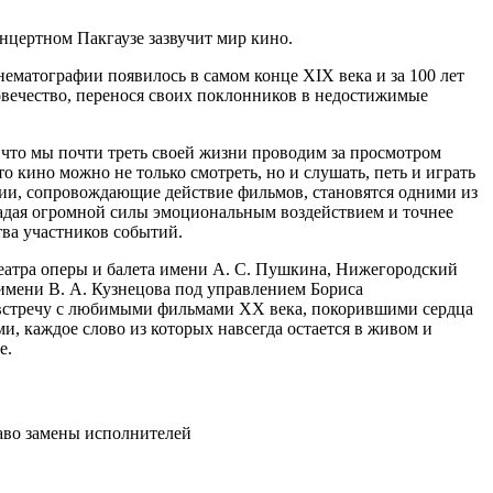
онцертном Пакгаузе зазвучит мир кино.
ематографии появилось в самом конце XIX века и за 100 лет
ловечество, перенося своих поклонников в недостижимые
 что мы почти треть своей жизни проводим за просмотром
то кино можно не только смотреть, но и слушать, петь и играть
дии, сопровождающие действие фильмов, становятся одними из
ладая огромной силы эмоциональным воздействием и точнее
тва участников событий.
атра оперы и балета имени А. С. Пушкина, Нижегородский
имени В. А. Кузнецова под управлением Бориса
встречу с любимыми фильмами XX века, покорившими сердца
и, каждое слово из которых навсегда остается в живом и
е.
раво замены исполнителей