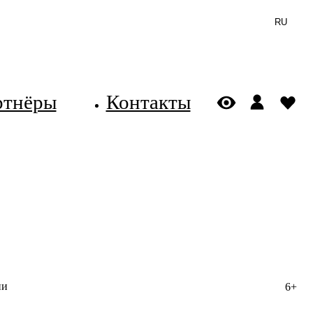
RU
ртнёры
Контакты
ии
6+