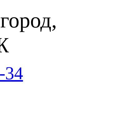
город,
Ж
-34