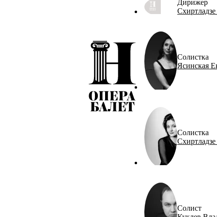
Дирижер
Схиртладзе
Солистка
Ясинская Е
Солистка
Схиртладзе
Солист
Куклев Вла