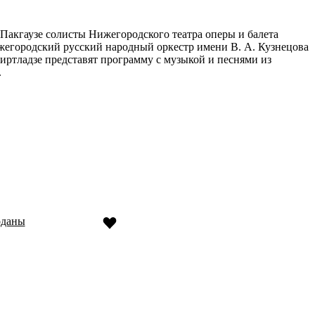
 Пакгаузе солисты Нижегородского театра оперы и балета
егородский русский народный оркестр имени В. А. Кузнецова
иртладзе представят программу с музыкой и песнями из
.
оданы