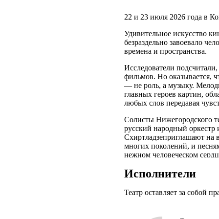
22 и 23 июля 2026 года в К
Удивительное искусство кин
безраздельно завоевало че
времена и пространства.
Исследователи подсчитали,
фильмов. Но оказывается, ч
— не роль, а музыку. Мело
главных героев картин, об
любых слов передавая чувс
Солисты Нижегородского те
русский народный оркестр 
Схиртладзеприглашают на 
многих поколений, и песням
нежном человеческом сердц
Исполнители
Театр оставляет за собой п