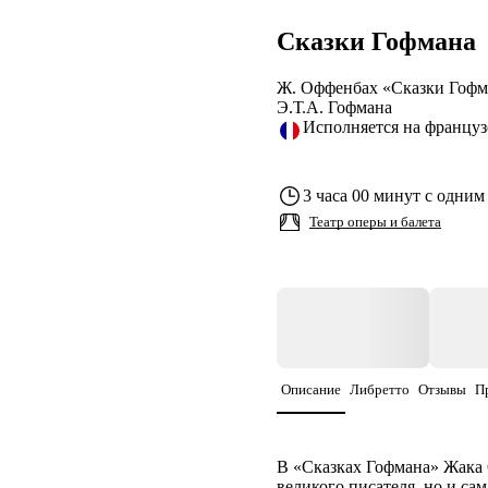
Сказки Гофмана
Ж. Оффенбах «Сказки Гофма
Э.Т.А. Гофмана
Исполняется на француз
3 часа 00 минут с одним
Театр оперы и балета
Описание
Либретто
Отзывы
П
В «Сказках Гофмана» Жака
великого писателя, но и са