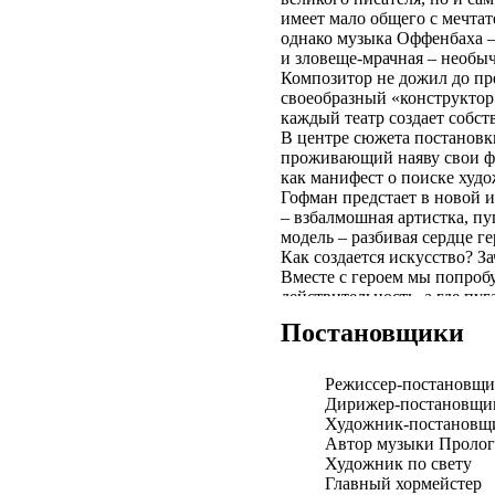
имеет мало общего с мечта
однако музыка Оффенбаха –
и зловеще-мрачная – необы
Композитор не дожил до пр
своеобразный «конструктор»
каждый театр создает собс
В центре сюжета постановки
проживающий наяву свои фа
как манифест о поиске худо
Гофман предстает в новой и
– взбалмошная артистка, п
модель – разбивая сердце ге
Как создается искусство? З
Вместе с героем мы попробуе
действительность, а где пу
ощутить грань между реаль
Постановщики
возлюбленные и его творче
Режиссер-постановщи
Дирижер-постановщи
Художник-постановщи
Автор музыки Пролог
Художник по свету
Главный хормейстер