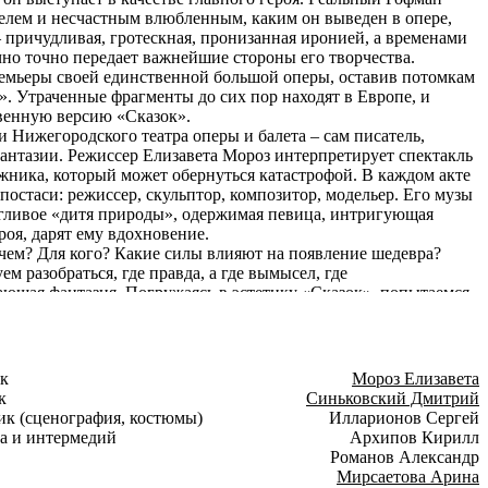
телем и несчастным влюбленным, каким он выведен в опере,
 причудливая, гротескная, пронизанная иронией, а временами
чно точно передает важнейшие стороны его творчества.
емьеры своей единственной большой оперы, оставив потомкам
. Утраченные фрагменты до сих пор находят в Европе, и
твенную версию «Сказок».
 Нижегородского театра оперы и балета – сам писатель,
нтазии. Режиссер Елизавета Мороз интерпретирует спектакль
жника, который может обернуться катастрофой. В каждом акте
постаси: режиссер, скульптор, композитор, модельер. Его музы
угливое «дитя природы», одержимая певица, интригующая
роя, дарят ему вдохновение.
ачем? Для кого? Какие силы влияют на появление шедевра?
м разобраться, где правда, а где вымысел, где
гающая фантазия. Погружаясь в эстетику «Сказок», попытаемся
ным и иллюзорным мирами, где существуют творец, его
ство.
к
Мороз Елизавета
к
Синьковский Дмитрий
к (сценография, костюмы)
Илларионов Сергей
а и интермедий
Архипов Кирилл
Романов Александр
Мирсаетова Арина