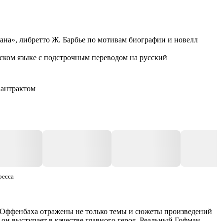
на», либретто Ж. Барбье по мотивам биографии и новелл
ском языке с подстрочным переводом на русский
 антрактом
ресса
 Оффенбаха отражены не только темы и сюжеты произведений
м он выступает в качестве главного героя. Реальный Гофман