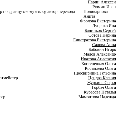
Парин Алексей
Рюмин Иван
р по французскому языку, автор перевода
Поликарпова
Анита
Фролова Екатерина
Луценко Яна
Банников Сергей
Сотова Карина
Елистратова Екатерина
Салова Анна
Бобович Игорь
Малов Александр
Икатова Анастасия
Костенецкая Ольга
Костылева Ольга
Просвирнина Гульсина
ртмейстер
Цендра Ксения
Журкина Софья
Горбач Ольга
Кубасова Наталья
сер
Мамонтова Надежда