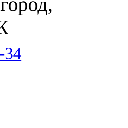
город,
Ж
-34