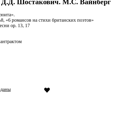
 Д.Д. Шостакович. М.С. Вайнберг
сюита».
8, «6 романсов на стихи британских поэтов»
сни op. 13, 17
 антрактом
оданы