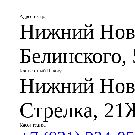
эмоциональный отклик авто
Родители Бориса Александр
Адрес театра
любили музыку. Уже в детст
Нижний Новг
первым учителем стала лег
Чайковский становится сту
война. Консерваторию компо
композиторов Н.Я. Мясковс
автором камерной, вокальн
Белинского, 
из главных тем творчества 
единственная опера «Звезда
симфония композитора — «С
военных испытаний. Вошед
Концертный Пакгауз
на основе музыки к фильму
Нижний Нов
Юрия Нагибина и вышедшего
ощущаем подлинную обстано
сменились людьми, способн
которые знают, как тяжело 
музыке Чайковского, напис
Стрелка, 21
струнный квартет, причем 
Композитор добавил партию
попадание в звуковой и эм
возможность самостоятельн
Касса театра
Чайковского: «Слышать» вр
звуковую или, скажем, кра