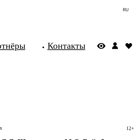
RU
ртнёры
Контакты
х
12+