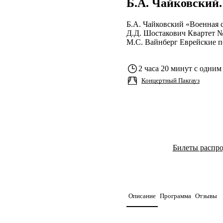
Б.А. Чайковский.
Б.А. Чайковский «Военная 
Д.Д. Шостакович Квартет №
М.С. Вайнберг Еврейские пе
2 часа 20 минут с одним
Концертный Пакгауз
Билеты распр
Описание
Программа
Отзывы