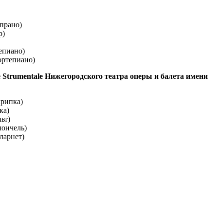
опрано)
р)
епиано)
ортепиано)
 Strumentale Нижегородского театра оперы и балета имени
крипка)
ка)
ьт)
лончель)
ларнет)
ртном Пакгаузе в исполнении солистов оперной труппы и
le Нижегородского театра оперы и балета имени А.С. Пушкина
оров, ставших очевидцами событий Великой отечественной
оизведения, вошедшие в программу — искренний и