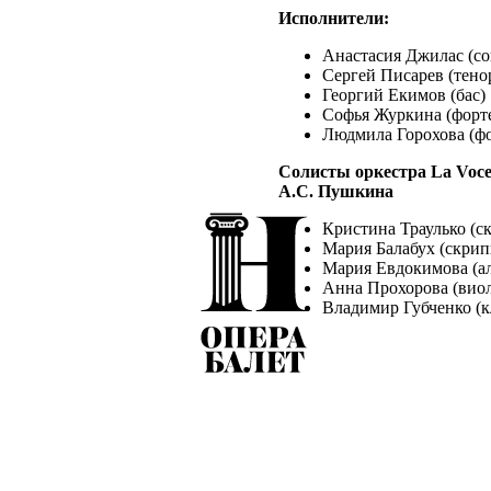
Исполнители:
Анастасия Джилас (с
Сергей Писарев (тено
Георгий Екимов (бас)
Софья Журкина (форт
Людмила Горохова (ф
Солисты оркестра La Voce
А.С. Пушкина
Кристина Траулько (с
Мария Балабух (скрип
Мария Евдокимова (ал
Анна Прохорова (вио
Владимир Губченко (к
Описание:
22 июня 2025 года в конце
оркестра La Voce Strumenta
прозвучит музыка композит
войны 1941-1945 годов. Пр