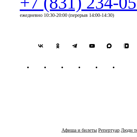
+7 (831) 234-05
стараться выявить во времен
состояние. Время — это не 
настрой, это то, чем люди ж
ежедневно 10:30-20:00 (перерыв 14:00-14:30)
прошедшим и будущим».
Одним из самых пронзитель
Струнный квартет № 8 c-mol
Это единственное сочинение
дня в Дрездене. Шостакови
«Пять дней, пять ночей», н
Уехав осенью 1941 года из
своей жизни и не смог «уе
недалеко от Дрездена, Шос
концлагере, о нелюдях, зас
терзаемых узников. 14 июл
посвящением «Памяти жертв
переживших войну, но и о 
Лейтмотивом квартета стала
музыкальную монограмму а
автобиографию, вошли цита
Восьмой и отмеченной муз
запрещенной к постановке 
фортепианного трио памяти
виолончельного концерта. В
Афиша и билеты
Репертуар
Люди т
оперы «Götterdämmerung» /