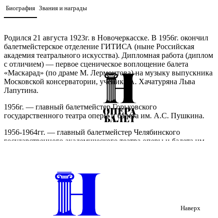
Биография
Звания и награды
Родился 21 августа 1923г. в Новочеркасске. В 1956г. окончил
балетмейстерское отделение ГИТИСА (ныне Российская
академия театрального искусства). Дипломная работа (диплом
с отличием) — первое сценическое воплощение балета
«Маскарад» (по драме М. Лермонтова) на музыку выпускника
Московской консерватории, ученика А. Хачатуряна Льва
Лапутина.
1956г. — главный балетмейстер Горьковского
государственного театра оперы и балета им. А.С. Пушкина.
1956-1964гг. — главный балетмейстер Челябинского
государственного академического театра оперы и балета им.
М.И. Глинки.
1964-1976гг. — главный балетмейстер Национального
академического Большого театра оперы и балета республики
Беларусь.
1971-1976гг. — главный режиссёр Национального
Наверх
академического Большого театра оперы и балета республики
Беларусь.